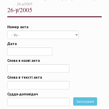
26-у/2005
26-у/2005
Номер акта
Дата
Дата
Слова в назві акта
Слова в тексті акта
Суддя-доповідач
Застосувати