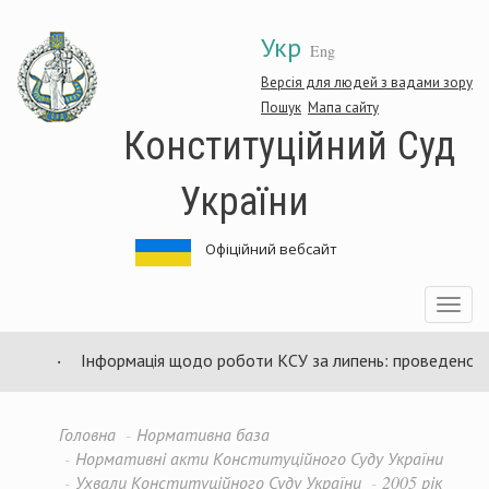
Перейти
Укр
до
Eng
основного
матеріалу
Версія для людей з вадами зору
Пошук
Мапа сайту
Конституційний Суд
України
Офіційний вебсайт
Toggle
navigatio
Інформація щодо роботи КСУ за липень: проведено 94 з
Головна
Нормативна база
Нормативні акти Конституційного Суду України
Ухвали Конституційного Суду України
2005 рік