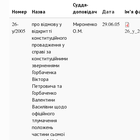
Суддя-
Номер
Назва
доповідач
Дата
Ім’я ф
26-
про відмову у
Мироненко
29.06.05
у/2005
відкритті
О.М.
26_y_2
конституційного
провадження у
справі за
конституційними
зверненнями
Горбаченка
Віктора
Петровича та
Горбаченко
Валентини
Василівни щодо
офіційного
тлумачення
положень
частини сьомої