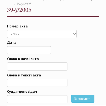
39-у/2005
39-у/2005
Номер акта
Дата
Дата
Слова в назві акта
Слова в тексті акта
Суддя-доповідач
Застосувати