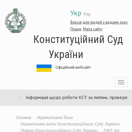
Перейти
Укр
до
Eng
основного
матеріалу
Версія для людей з вадами зору
Пошук
Мапа сайту
Конституційний Суд
України
Офіційний вебсайт
Toggle
navigatio
Інформація щодо роботи КСУ за липень: проведено 94
Головна
Нормативна база
Нормативні акти Конституційного Суду України
Ухвали Конституційного Суду України
2005 рік