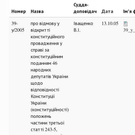
Суддя-
Номер
Назва
доповідач
Дата
Ім’я 
39-
про відмову у
Іващенко
13.10.05
у/2005
відкритті
В.І.
39_y_
конституційного
провадження у
справі за
конституційним
поданням 46
народних
депутатів України
щодо
відповідності
Конституції
України
(конституційності)
положень
частини третьої
статті 243-5,