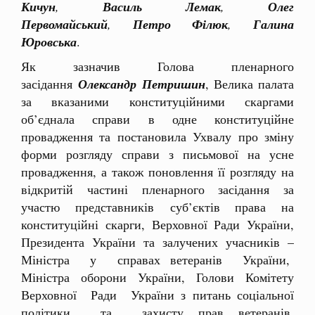
Кичун
,
Василь Лемак
,
Олег
Первомайський
,
Петро Філюк
,
Галина
Юровська
.
Як зазначив Голова пленарного
засідання
Олександр Петришин
, Велика палата
за вказаними конституційними скаргами
об’єднала справи в одне конституційне
провадження та постановила Ухвалу про зміну
форми розгляду справи з письмової на усне
провадження, а також поновлення її розгляду на
відкритій частині пленарного засідання за
участю представників суб’єктів права на
конституційні скарги, Верховної Ради України,
Президента України та залучених учасників –
Міністра у справах ветеранів України,
Міністра оборони України, Голови Комітету
Верховної Ради України з питань соціальної
політики та захисту прав ветеранів,