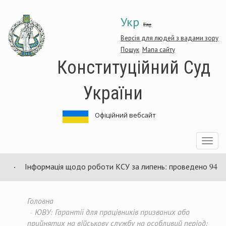
Перейти
Укр
до
Eng
основного
матеріалу
Версія для людей з вадами зору
Пошук
Мапа сайту
Конституційний Суд
України
Офіційний вебсайт
Toggle
navigatio
Інформація щодо роботи КСУ за липень: проведено 94 засіда
Головна
ЮВУ: Гарантії для працівників призваних або
прийнятих на військову службу на особливий період: