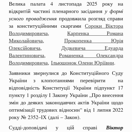
Велика палата 4 листопада 2025 року на
відкритій частині пленарного засідання
у формі
усного провадження
продовжила розгляд справи
за конституційними скаргами
Сороки Віктора
Володимировича
,
Карпенка Романа
Миколайовича
,
Прокопенка Юрія
Олексійовича
,
Дудкевича Едуарда
Валентиновича
,
Романенка Олександра
Володимировича
,
Ільюшонок Олени Юріївни
.
Заявники звернулися до Конституційного Суду
України з клопотаннями перевірити на
відповідність Конституції України підпункт 17
пункту 1 розділу І Закону України „Про внесення
змін до деяких законодавчих актів України щодо
оптимізації трудових відносин“ від 1 липня 2022
року № 2352–ІХ (далі – Закон).
Судді-доповідачі у цій справі
Віктор