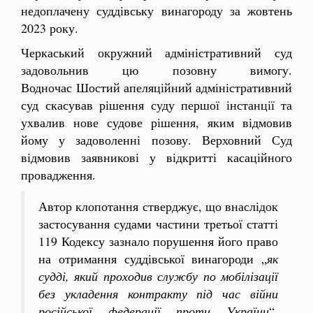
недоплачену суддівську винагороду за жовтень
2023 року.
Черкаський окружний адміністративний суд
задовольнив цю позовну вимогу.
Водночас Шостий апеляційний адміністративний
суд скасував рішення суду першої інстанції та
ухвалив нове судове рішення, яким відмовив
йому у задоволенні позову. Верховний Суд
відмовив заявникові у відкритті касаційного
провадження.
Автор клопотання стверджує, що внаслідок
застосування судами частини третьої статті
119 Кодексу зазнало порушення його право
на отримання суддівської винагороди „
як
судді, який проходив службу по мобілізації
без укладення контракту під час війни
російської федерації проти України
“,