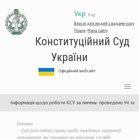
Перейти
Укр
до
Eng
основного
матеріалу
Версія для людей з вадами зору
Пошук
Мапа сайту
Конституційний Суд
України
Офіційний вебсайт
Toggle
navigatio
ормація щодо роботи КСУ за липень: проведено 94 засідання та
Головна
Суд розглядав справу щодо трудових гарантій
працівників, які призвані на військову службу