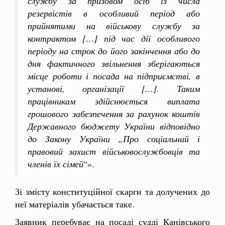
службу за призовом осіб із числа
резервістів в особливий період або
прийнятими на військову службу за
контрактом […] під час дії особливого
періоду на строк до його закінчення або до
дня фактичного звільнення зберігаються
місце роботи і посада на підприємстві, в
установі, організації […]. Таким
працівникам здійснюється виплата
грошового забезпечення за рахунок коштів
Державного бюджету України відповідно
до Закону України „Про соціальний і
правовий захист військовослужбовців та
членів їх сімей
“».
Зі змісту конституційної скарги та долучених до
неї матеріалів убачається таке.
Заявник перебуває на посаді судді Канівського