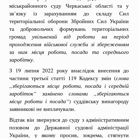
міськрайонного суду Черкаської області та у
зв’язку із зарахуванням до складу Сил
територіальної оборони Збройних Сил України
та добровольчих формувань територіальних
громад
увільнений від роботи на період
проходження військової служби зі збереженням
за ним місця роботи, посади та середнього
заробітку
.
З 19 липня 2022 року внаслідок внесення до
частини третьої статті 119 Кодексу змін (
слова
„зберігаються місце роботи, посада і середній
заробіток“ замінено словами „зберігаються
місце роботи і посада“
) суддівську винагороду
заявникові не виплачували.
Відтак він звернувся до суду з адміністративним
позовом до Державної судової адміністрації
України, у якому просив, зокрема, стягнути