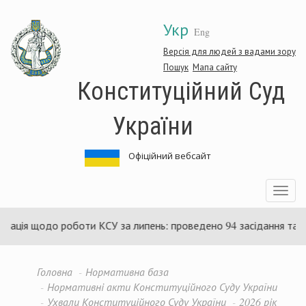
Перейти
Укр
до
Eng
основного
матеріалу
Версія для людей з вадами зору
Пошук
Мапа сайту
Конституційний Суд
України
Офіційний вебсайт
Toggle
navigatio
мація щодо роботи КСУ за липень: проведено 94 засідання та ух
Головна
Нормативна база
Нормативні акти Конституційного Суду України
Ухвали Конституційного Суду України
2026 рік