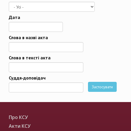
Дата
Дата
Слова в назві акта
Слова в тексті акта
Суддя-доповідач
Застосувати
Про КСУ
Акти КСУ