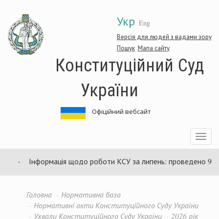
Перейти
Укр
до
Eng
основного
матеріалу
Версія для людей з вадами зору
Пошук
Мапа сайту
Конституційний Суд
України
Офіційний вебсайт
Toggle
navigatio
Інформація щодо роботи КСУ за липень: проведено 94 зас
Головна
Нормативна база
Нормативні акти Конституційного Суду України
Ухвали Конституційного Суду України
2026 рік