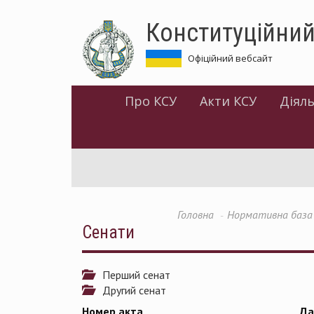
Перейти
Конституційний
до
основного
матеріалу
Офіційний вебсайт
Про КСУ
Акти КСУ
Діяль
Головна
Нормативна база
Сенати
Перший сенат
Другий сенат
Номер акта
Да