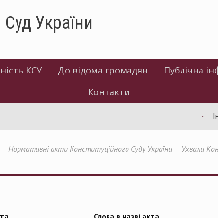
 Суд України
ність КСУ
До відома громадян
Публічна ін
Контакти
Інф
Нормативні акти Конституційного Суду України
Ухвали Кон
та
Слова в назві акта