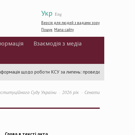
Укр
Eng
Версія для людей з вадами зору
Пошук
Мапа сайту
формація
Взаємодія з медіа
ормація щодо роботи КСУ за липень: проведено 94 засідання та 
ституційного Суду України
2026 рік
Сенати
Слова в тексті акта