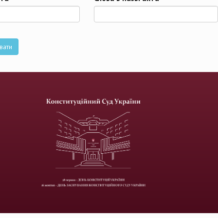
та
вати