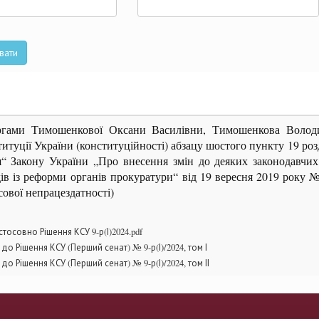
та
вати
аргами Тимошенкової Оксани Василівни, Тимошенкова Волод
итуції України (конституційності) абзацу шостого пункту 19 розд
я“ Закону України „Про внесення змін до деяких законодавчих
в із реформи органів прокуратури“ від 19 вересня 2019 року 
сової непрацездатності)
осовно Рішення КСУ 9-р(І)2024.pdf
 до Рішення КСУ (Перший сенат) № 9-р(І)/2024, том І
 до Рішення КСУ (Перший сенат) № 9-р(І)/2024, том ІІ