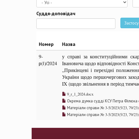
Да
Суддя-доповідач
Застосу
Номер
Назва
9-
у справі за конституційними ск
р(І)/2024
Івановича щодо відповідності Конст
„Прикінцеві і перехідні положенн
України щодо першочергових заході
IX (щодо звільнення в період тимча
9_r_1_2024.docx
Окрема думка судді КСУ Петра Філюка ст
Матеріали справи № 3-5/2023(5/23, 79/23)
Матеріали справи № 3-5/2023(5/23, 79/23)