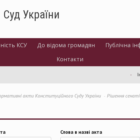
 Суд України
ність КСУ
До відома громадян
Публічна ін
Контакти
Інф
ормативні акти Конституційного Суду України
Рішення сенаті
та
Слова в назві акта