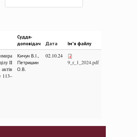
Суддя-
доповідач
Дата
Ім’я файлу
имира
Кичун В.І.,
02.10.24
ілу II
Петришин
9_r_1_2024.pdf
 актів
О.В.
№ 113–