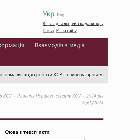
Укр
Eng
Версія для людей з вадами зору
Пошук
Мапа сайту
формація
Взаємодія з медіа
ормація щодо роботи КСУ за липень: проведено 94 засідання та 
в КСУ
Рішення Першого сенату КСУ
2024 рік
9-р(І)/2024
Слова в тексті акта