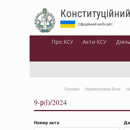
Перейти
Конституційний
до
основного
матеріалу
Офіційний вебсайт
Про КСУ
Акти КСУ
Діяль
Головна
Нормативна база
Н
9-р(І)/2024
Номер акта
Да