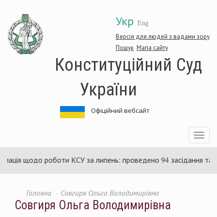
Перейти
Укр
до
Eng
основного
матеріалу
Версія для людей з вадами зору
Пошук
Мапа сайту
Конституційний Суд
України
Офіційний вебсайт
Toggle
navigatio
ація щодо роботи КСУ за липень: проведено 94 засідання та ухв
Головна
Совгиря Ольга Володимирівна
Совгиря Ольга Володимирівна