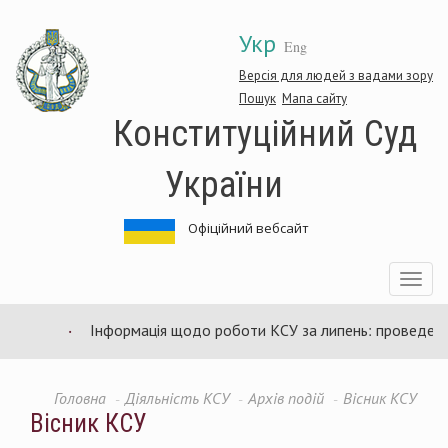
Перейти
Укр
до
Eng
основного
матеріалу
Версія для людей з вадами зору
Пошук
Мапа сайту
Конституційний Суд
України
Офіційний вебсайт
Toggle
navigatio
Інформація щодо роботи КСУ за липень: проведено 9
Головна
Діяльність КСУ
Архів подій
Вісник КСУ
Вісник КСУ