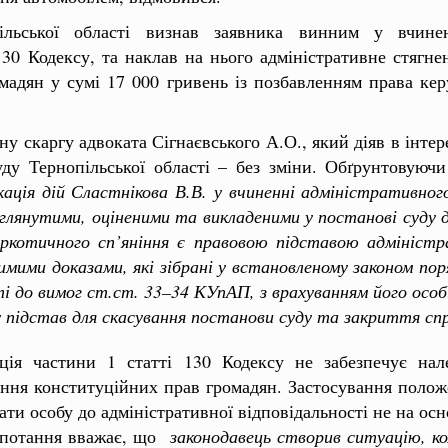
льської області визнав заявника винним у вчинен
0 Кодексу, та наклав на нього адміністративне стягнен
омадян у сумі 17 000 гривень із позбавленням права ке
у скаргу адвоката Сігнаєвського А.О., який діяв в інтер
ду Тернопільської області – без зміни. Обґрунтовуючи 
кація дій Сластнікова В.В. у вчиненні адміністративног
лянутими, оціненими та викладеними у постанові суду
ркотичного сп’яніння є правовою підставою адміністра
ими доказами, які зібрані у встановленому законом по
ті до вимог ст.ст. 33–34 КУпАП, з врахуванням його осо
у підстав для скасування постанови суду та закриття сп
ія частини 1 статті 130 Кодексу не забезпечує нале
ня конституційних прав громадян. Застосування положен
ти особу до адміністративної відповідальності не на осно
лопотання вважає, що
законодавець створив ситуацію, ко