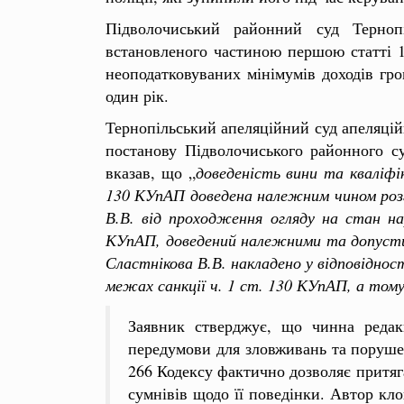
Підволочиський районний суд Тернопі
встановленого частиною першою статті 13
неоподатковуваних мінімумів доходів гр
один рік.
Тернопільський апеляційний суд апеляційн
постанову Підволочиського районного су
вказав, що „
доведеність вини та кваліфі
130 КУпАП доведена належним чином розг
В.В. від проходження огляду на стан на
КУпАП, доведений належними та допустим
Сластнікова В.В. накладено у відповіднос
межах санкції ч. 1 ст. 130 КУпАП, а том
Заявник стверджує, що чинна редакц
передумови для зловживань та порушен
266 Кодексу фактично дозволяє притяга
сумнівів щодо її поведінки. Автор к