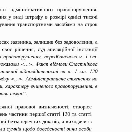
ні адміністративного правопорушення,
ня у виді штрафу в розмірі однієї тисячі
рування транспортними засобами на строк
есах заявника, залишив без задоволення, а
своє рішення, суд апеляційної інстанції
о правопорушення, передбаченого ч. 1 ст.
 доказами <…>. Факт відмови Сластнікова
тивної відповідальності за ч. 1 ст. 130
рядку <…>. Адміністративне стягнення на
би, характеру вчиненого правопорушення, в
рави немає
“.
жної правової визначеності, створює
ь частини першої статті 130 та статті
ві беззаперечних доказів, а виходячи із
ли сумнів щодо доведеності вини особи