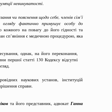
зумпції невинуватості
.
зання чи пояснення щодо себе, членів сім’ї
ння огляду фактично примушує особу до
о кожного на повагу до його гідності та
тан сп’яніння є медичною процедурою, яка
есування, однак, на його переконання,
ини першої статті 130 Кодексу відсутні
огляд.
ровідних наукових установ, інституцій
ирішення справи.
іков
та його представник, адвокат
Ганна