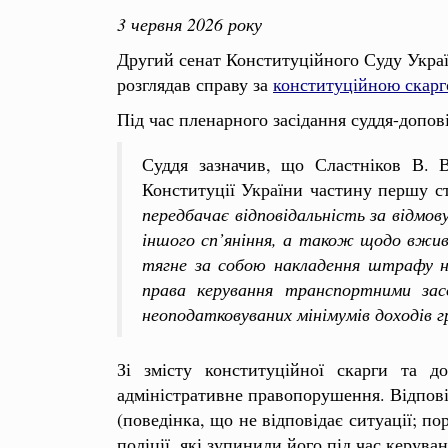
3 червня 2026 року
Другий сенат Конституційного Суду Украї
розглядав справу за
конституційною скар
Під час пленарного засідання суддя-допов
Суддя зазначив, що Сластніков В. В
Конституції України частину першу ст
передбачає відповідальність за відмов
іншого сп’яніння, а також щодо вжива
тягне за собою накладення штрафу на 
права керування транспортними зас
неоподатковуваних мінімумів доходів 
Зі змісту конституційної скарги та д
адміністративне правопорушення. Відпові
(поведінка, що не відповідає ситуації; п
поліції, які зупинили його під час керува