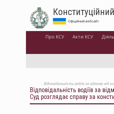
Перейти
Конституційний
до
основного
матеріалу
Офіційний вебсайт
Про КСУ
Акти КСУ
Діяль
Відповідальність водіїв за відмову від
Відповідальність водіїв за від
Суд розглядає справу за конс