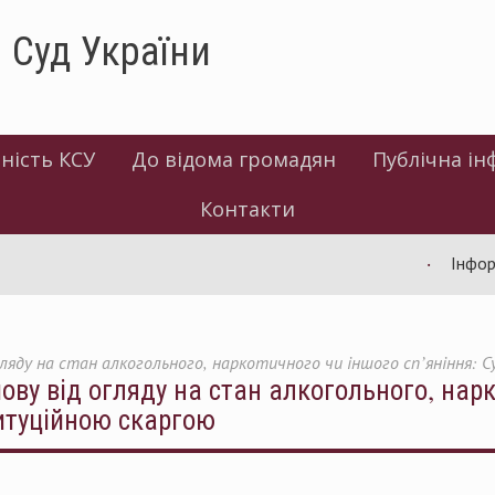
 Суд України
ність КСУ
До відома громадян
Публічна ін
Контакти
Інформація 
 огляду на стан алкогольного, наркотичного чи іншого сп’яніння:
мову від огляду на стан алкогольного, нар
титуційною скаргою