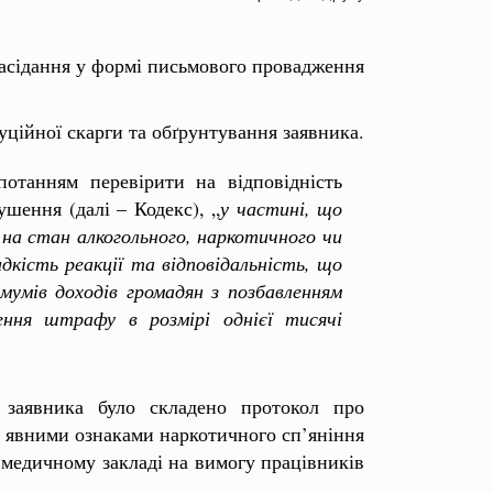
засідання у формі письмового провадження
уційної скарги та обґрунтування заявника.
отанням перевірити на відповідність
шення (далі – Кодекс), „
у частині, що
 на стан алкогольного, наркотичного чи
кість реакції та відповідальність, що
мумів доходів громадян з позбавленням
ння штрафу в розмірі однієї тисячі
о заявника було складено протокол про
з явними ознаками наркотичного сп’яніння
у медичному закладі на вимогу працівників