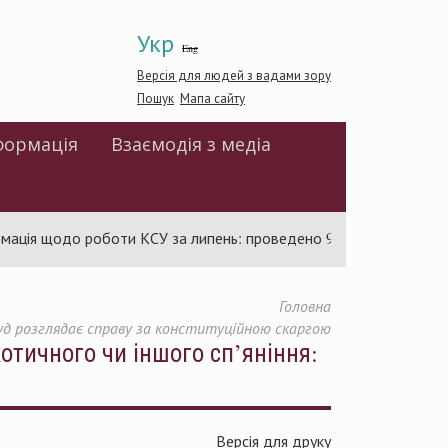
Укр
Eng
Версія для людей з вадами зору
Пошук
Мапа сайту
формація
Взаємодія з медіа
щодо роботи КСУ за липень: проведено 94 засідання та ухвалено
Головна
 Суд розглядає справу за конституційною скаргою
котичного чи іншого сп’яніння:
Версія для друку