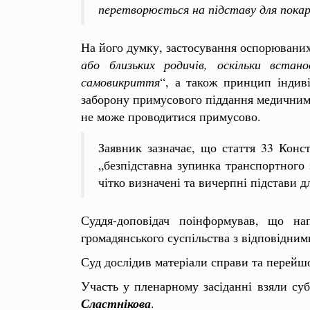
перетворюється на підставу для покар
На його думку, застосування оспорювани
або близьких родичів, оскільки встан
самовикриття
“, а також принцип індиві
заборону примусового піддання медичним 
не може проводитися примусово.
Заявник зазначає, що стаття 33 Конс
„безпідставна зупинка транспортного 
чітко визначені та вичерпні підстави 
Суддя-доповідач поінформував, що нап
громадянського суспільства з відповідн
Суд дослідив матеріали справи та перейшо
Участь у пленарному засіданні взяли су
Сластнікова
.