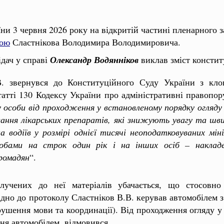
ни 3 червня 2026 року на відкритій частині пленарного 
гою
Сластнікова Володимира Володимировича.
ідач у справі
Олександр Водянніков
виклав зміст констит
. звернувся до Конституційного Суду України з клоп
атті 130 Кодексу України про адміністративні правопору
у особи від проходження у встановленому порядку огляду
ння лікарських препаратів, які знижують увагу та швид
водіїв у розмірі однієї тисячі неоподатковуваних міні
обами на строк один рік і на інших осіб – накладе
громадян
“.
олучених до неї матеріалів убачається, що стосовн
дно до протоколу Сластніков В.В. керував автомобілем 
орушення мови та координації). Від проходження огляду 
ння автомобілем, відмовився.