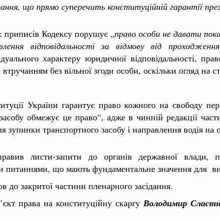
ання, що прямо суперечить конституційній гарантії пре
х приписів Кодексу порушує „
право особи не давати пока
овлення відповідальності за відмову від проходже
дуального характеру юридичної відповідальності, прав
втручанням без вільної згоди особи, оскільки огляд на с
титуції України гарантує право кожного на свободу пер
засобу обмежує це право“, адже в чинній редакції част
для зупинки транспортного засобу і направлення водія на 
равив листи-запити до органів державної влади, п
ими питаннями, що мають фундаментальне значення для в
в до закритої частини пленарного засідання.
б’єкт права на конституційну скаргу
Володимир Сластн