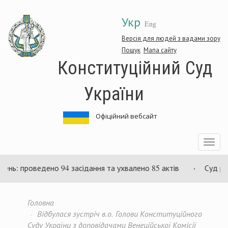
Перейти
Укр
до
Eng
основного
матеріалу
Версія для людей з вадами зору
Пошук
Мапа сайту
Конституційний Суд
України
Офіційний вебсайт
Toggle
navigatio
 проведено 94 засідання та ухвалено 85 актів
Суд розгля
Головна
Відбулася зустріч в.о. Голови Конституційного
Суду України з доповідачами Венеційської Комісії