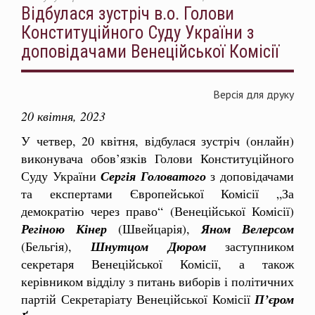
Відбулася зустріч в.о. Голови
Конституційного Суду України з
доповідачами Венеційської Комісії
Версія для друку
20 квітня, 2023
У четвер, 20 квітня, відбулася зустріч (онлайн)
виконувача обов’язків Голови Конституційного
Суду України
Сергія Головатого
з доповідачами
та експертами Європейської Комісії „За
демократію через право“ (Венеційської Комісії)
Регіною Кінер
(Швейцарія),
Яном Велерсом
(Бельгія),
Шнутцом Дюром
заступником
секретаря Венеційської Комісії, а також
керівником відділу з питань виборів і політичних
партій Секретаріату Венеційської Комісії
П
’
єром