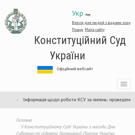
Перейти
Укр
до
Eng
основного
матеріалу
Версія для людей з вадами зору
Пошук
Мапа сайту
Конституційний Суд
України
Офіційний вебсайт
Toggle
navigatio
Інформація щодо роботи КСУ за липень: проведено 94 
Головна
У Конституційному Суді України з нагоди Дня
Соборності піднято Державний Прапор України