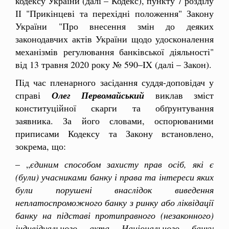
кодексу України (далі – Кодекс), пункту 7 розділу
ІІ "Прикінцеві та перехідні положення" Закону
України "Про внесення змін до деяких
законодавчих актів України щодо удосконалення
механізмів регулювання банківської діяльності"
від 13 травня 2020 року № 590–IX (далі – Закон).
Під час пленарного засідання суддя-доповідач у
справі
Олег Первомайський
виклав зміст
конституційної скарги та обґрунтування
заявника. За його словами, оспорюваними
приписами Кодексу та Закону встановлено,
зокрема, що:
– „
єдиним способом захисту прав осіб, які є
(були) учасниками банку і права та інтереси яких
були порушені внаслідок виведення
неплатоспроможного банку з ринку або ліквідації
банку на підставі протиправного (незаконного)
індивідуального акта Національного банку