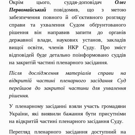
Окрім цього, суддя-доповідач
Олег
Первомайський
повідомив, що з метою
забезпечення повного й об’єктивного розгляду
справи та ухвалення Судом обґрунтованого
рішення він направив запити до органів
державної влади, наукових установ, закладів
вищої освіти, членів НКР Суду. Про зміст
відповідей буде детально поінформовано суддів
на закритій частині пленарного засідання.
Після дослідження матеріалів справи на
відкритій частині пленарного засідання Суд
перейшов до закритої частини для ухвалення
рішення.
У пленарному засіданні взяли участь громадяни
України, які виявили бажання бути присутніми
на відкритій частині пленарного засідання Суду.
Перегляд пленарного засідання доступний на