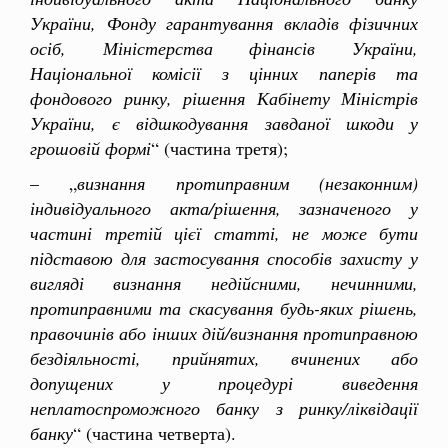
України, Фонду гарантування вкладів фізичних
осіб, Міністерства фінансів України,
Національної комісії з цінних паперів та
фондового ринку, рішення Кабінету Міністрів
України, є відшкодування завданої шкоди у
грошовій формі
“ (частина третя);
– „
визнання протиправним (незаконним)
індивідуального акта/рішення, зазначеного у
частині третій цієї статті, не може бути
підставою для застосування способів захисту у
вигляді визнання недійсними, нечинними,
протиправними та скасування будь-яких рішень,
правочинів або інших дій/визнання протиправною
бездіяльності, прийнятих, вчинених або
допущених у процедурі виведення
неплатоспроможного банку з ринку/ліквідації
банку
“ (частина четверта).