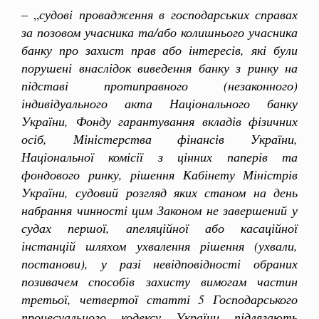
– „
судові провадження в господарських справах
за позовом учасника та/або колишнього учасника
банку про захист прав або інтересів, які були
порушені внаслідок виведення банку з ринку на
підставі протиправного (незаконного)
індивідуального акта Національного банку
України, Фонду гарантування вкладів фізичних
осіб, Міністерства фінансів України,
Національної комісії з цінних паперів та
фондового ринку, рішення Кабінету Міністрів
України, судовий розгляд яких станом на день
набрання чинності цим Законом не завершений у
судах першої, апеляційної або касаційної
інстанцій шляхом ухвалення рішення (ухвали,
постанови), у разі невідповідності обраних
позивачем способів захисту вимогам частин
третьої, четвертої статті 5 Господарського
процесуального кодексу України підлягають