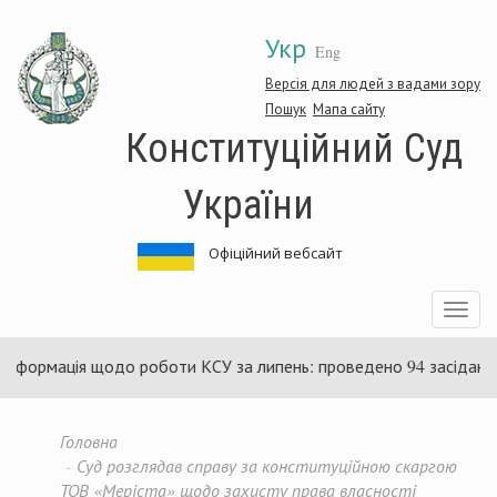
Перейти
Укр
до
Eng
основного
матеріалу
Версія для людей з вадами зору
Пошук
Мапа сайту
Конституційний Суд
України
Офіційний вебсайт
Toggle
navigatio
рмація щодо роботи КСУ за липень: проведено 94 засідання та 
Головна
Суд розглядав справу за конституційною скаргою
ТОВ «Меріста» щодо захисту права власності