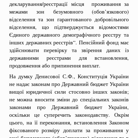
декларування/реєстрації місця проживання за
межами зон безумовного (обов’язкового)
відселення та зон гарантованого добровільного
відселення, що підтверджується відомостями
Єдиного державного демографічного реєстру та
інших державних реєстрів“. Пенсійний фонд має
здійснювати перевірку та звірення даних із
державними реєстрами для встановлення,
продовження або припинення виплат.
На думку Денисової С.Ф., Конституція України
не надає законам про Державний бюджет України
вищої юридичної сили стосовно інших законів;
не можна вносити зміни до спеціальних законів
законами про Державний бюджет України,
оскільки це суперечить законодавству. Окрім
цього, на її переконання, встановлення Законом
фіксованого розміру доплати за проживання у
зоні безумовного (обов’язкового) відселення та в