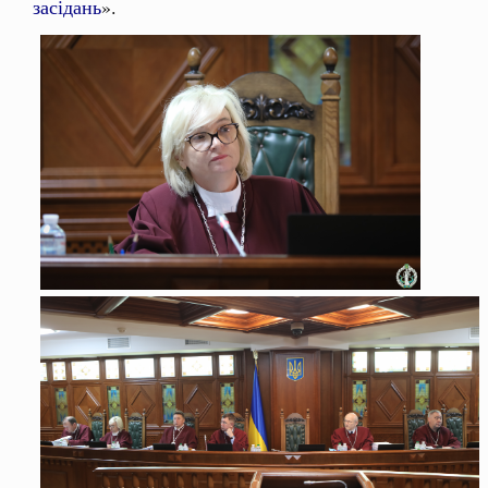
засідань
».