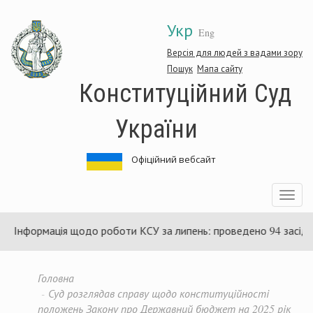
Перейти
Укр
до
Eng
основного
матеріалу
Версія для людей з вадами зору
Пошук
Мапа сайту
Конституційний Суд
України
Офіційний вебсайт
Toggle
navigatio
нформація щодо роботи КСУ за липень: проведено 94 засідання т
Головна
Суд розглядав справу щодо конституційності
положень Закону про Державний бюджет на 2025 рік