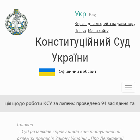
Перейти
Укр
до
Eng
основного
матеріалу
Версія для людей з вадами зору
Пошук
Мапа сайту
Конституційний Суд
України
Офіційний вебсайт
Toggle
navigatio
щодо роботи КСУ за липень: проведено 94 засідання та ухвалено
Головна
Суд розглядав справу щодо конституційності
окремих приписів Закону України „Про Державний