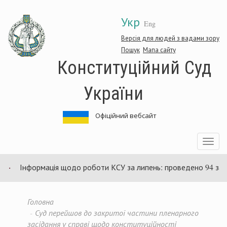
Перейти
Укр
до
Eng
основного
матеріалу
Версія для людей з вадами зору
Пошук
Мапа сайту
Конституційний Суд
України
Офіційний вебсайт
Toggle
navigatio
Інформація щодо роботи КСУ за липень: проведено 94 засідан
Головна
Суд перейшов до закритої частини пленарного
засідання у справі щодо конституційності