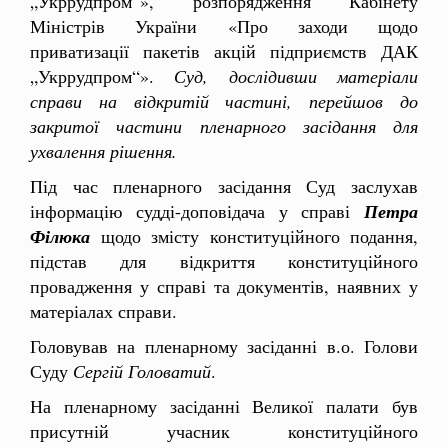
„Укррудпром“», розпорядження Кабінету
Міністрів України «Про заходи щодо
приватизації пакетів акцій підприємств ДАК
„Укррудпром“».
Суд, дослідивши матеріали
справи на відкритій частині, перейшов до
закритої частини пленарного засідання для
ухвалення рішення.
Під час пленарного засідання Суд заслухав
інформацію судді-доповідача у справі
Петра
Філюка
щодо змісту конституційного подання,
підстав для відкриття конституційного
провадження у справі та документів, наявних у
матеріалах справи.
Головував на пленарному засіданні в.о. Голови
Суду
Сергій Головатий
.
На пленарному засіданні Великої палати був
присутній учасник конституційного