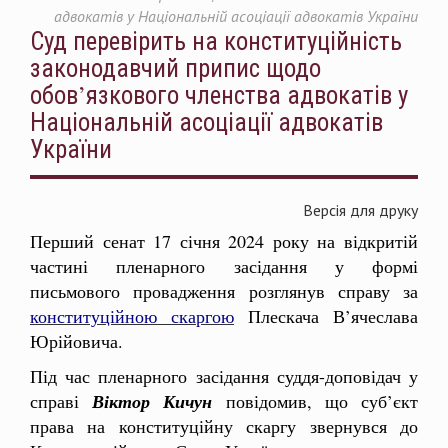
адвокатів у Національній асоціації адвокатів України
Суд перевірить на конституційність
законодавчий припис щодо
обов’язкового членства адвокатів у
Національній асоціації адвокатів
України
Версія для друку
Перший сенат 17 січня 2024 року на відкритій
частині пленарного засідання у формі
письмового провадження розглянув справу за
конституційною скаргою
Плескача В’ячеслава
Юрійовича.
Під час пленарного засідання суддя-доповідач у
справі
Віктор Кичун
повідомив, що суб’єкт
права на конституційну скаргу звернувся до