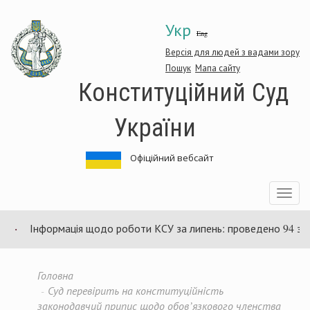
Перейти
Укр
до
Eng
основного
матеріалу
Версія для людей з вадами зору
Пошук
Мапа сайту
Конституційний Суд
України
Офіційний вебсайт
Toggle
navigatio
Інформація щодо роботи КСУ за липень: проведено 94 засіданн
Головна
Суд перевірить на конституційність
законодавчий припис щодо обов’язкового членства