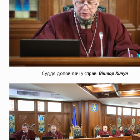
Суддя-доповідач у справі
Віктор Кичун