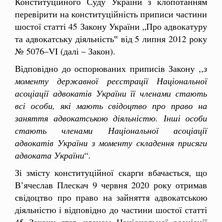
Конституційного Суду України з клопотанням
перевірити на конституційність приписи частини
шостої статті 45 Закону України „Про адвокатуру
та адвокатську діяльність‟ від 5 липня 2012 року
№ 5076–VI (далі – Закон).
Відповідно до оспорюваних приписів Закону ,,
з
моменту
державної реєстрації Національної
асоціації адвокатів України її
членами стають
всі особи, які мають свідоцтво про право на
заняття
адвокатською діяльністю. Інші особи
стають членами Національної
асоціації
адвокатів України з моменту складення присяги
адвоката
України
“.
Зі змісту конституційної скарги вбачається, що
В’ячеслав Плескач 9 червня 2020 року отримав
свідоцтво про право на зайняття адвокатською
діяльністю і відповідно до частини шостої статті
45 Закону став членом Національної асоціації