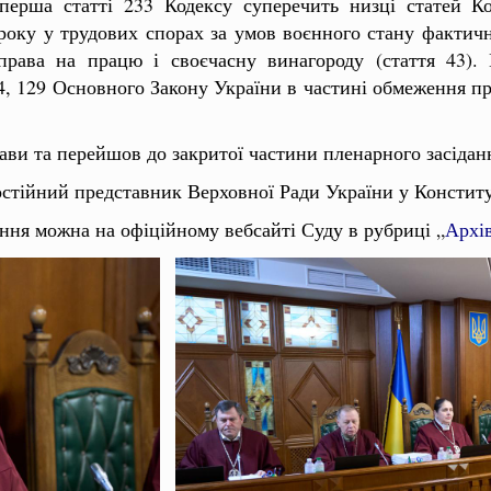
ерша статті 233 Кодексу суперечить низці статей Ко
року у трудових спорах за умов воєнного стану фактич
права на працю і своєчасну винагороду (стаття 43). 
, 129 Основного Закону України в частині обмеження п
ави та перейшов до закритої частини пленарного засідан
остійний представник Верховної Ради України у Консти
ання можна на офіційному вебсайті Суду в рубриці
„
Архів