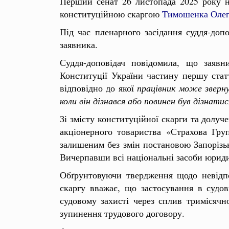
Перший сенат 26 листопада 2025 року на
конституційною скаргою
Тимошенка Олег
Під час пленарного засідання суддя-доп
заявника.
Суддя-доповідач повідомила, що заявн
Конституції України частину першу стат
відповідно до якої
працівник може зверну
коли він дізнався або повинен був дізнат
Зі змісту конституційної скарги та долу
акціонерного товариства «Страхова Гру
залишеним без змін постановою Запорізьк
Вичерпавши всі національні засоби юриди
Обґрунтовуючи твердження щодо невідпо
скаргу вважає, що застосування в судо
судовому захисті через сплив тримісячн
зупинення трудового договору.