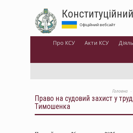
Перейти
Конституційний
до
основного
матеріалу
Офіційний вебсайт
Про КСУ
Акти КСУ
Діяль
Головна
Право на судовий захист у тру
Тимошенка