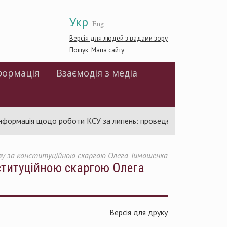
Укр
Eng
Версія для людей з вадами зору
Пошук
Мапа сайту
формація
Взаємодія з медіа
ація щодо роботи КСУ за липень: проведено 94 засідання та ух
аву за конституційною скаргою Олега Тимошенка
нституційною скаргою Олега
Версія для друку