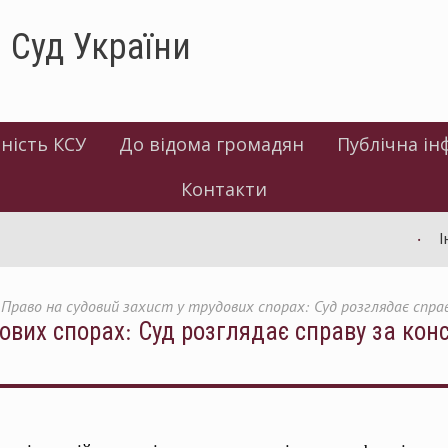
 Суд України
ність КСУ
До відома громадян
Публічна ін
Контакти
Інформ
Право на судовий захист у трудових спорах: Суд розглядає спр
дових спорах: Суд розглядає справу за ко