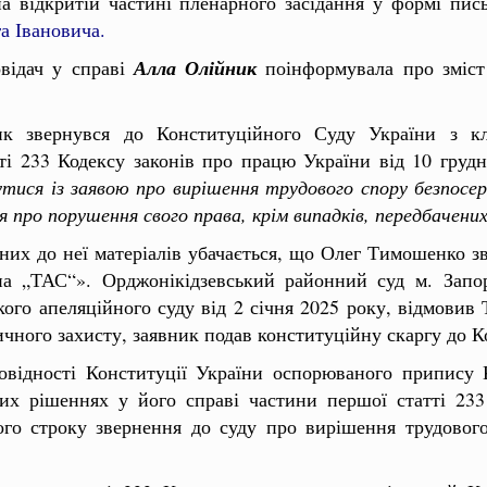
 відкритій частині пленарного засідання у формі пис
а Івановича
.
овідач у справі
Алла
Олійник
поінформувала про зміст
ик звернувся до Конституційного Суду України з кл
ті 233 Кодексу законів про працю України від 10 грудн
тися із заявою про вирішення трудового спору безпосер
ися про порушення свого права, крім випадків, передбачен
чених до неї матеріалів убачається, що Олег Тимошенко з
па „ТАС“». Орджонікідзевський районний суд м. Запо
ого апеляційного суду від 2 січня 2025 року, відмовив 
чного захисту, заявник подав конституційну скаргу до К
відності Конституції України оспорюваного припису К
вих рішеннях у його справі частини першої статті 233
ого строку звернення до суду про вирішення трудовог