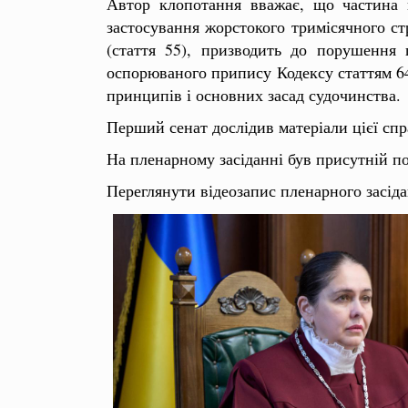
Автор клопотання вважає, що частина п
застосування жорстокого тримісячного ст
(стаття 55), призводить до порушення 
оспорюваного припису Кодексу статтям 64
принципів і основних засад судочинства.
Перший сенат дослідив матеріали цієї спр
На пленарному засіданні був присутній п
Переглянути відеозапис пленарного засід