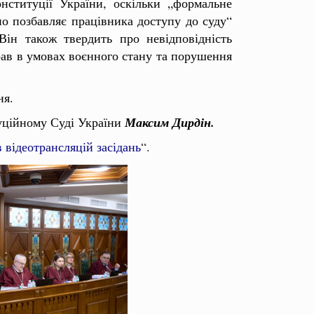
нституції України, оскільки „формальне
но позбавляє працівника доступу до суду“
Він також твердить про невідповідність
рав в умовах воєнного стану та порушення
ня.
туційному Суді України
Максим Дирдін.
 відеотрансляцій засідань
“.