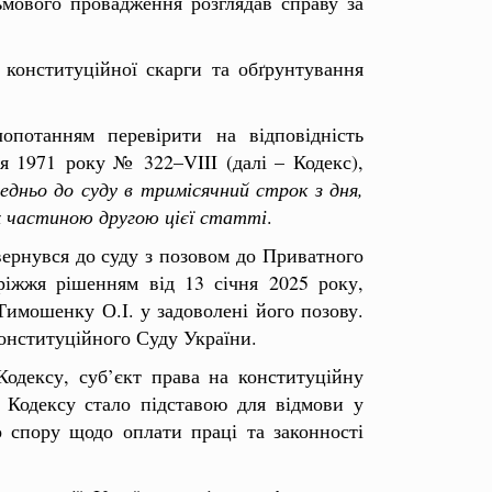
ьмового провадження розглядав справу за
 конституційної скарги та обґрунтування
опотанням перевірити на відповідність
я 1971 року № 322–VIII (далі – Кодекс),
едньо до суду в тримісячний строк з дня,
их частиною другою цієї статті
.
вернувся до суду з позовом до Приватного
ріжжя рішенням від 13 січня 2025 року,
Тимошенку О.І. у задоволені його позову.
онституційного Суду України.
одексу, суб’єкт права на конституційну
 Кодексу стало підставою для відмови у
о спору щодо оплати праці та законності