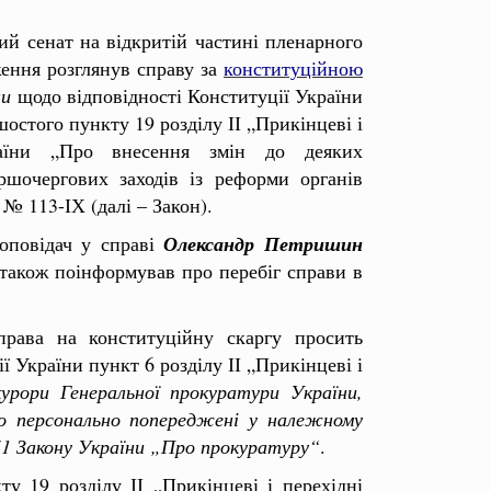
ий сенат на відкритій частині пленарного
ення розглянув справу за
конституційною
ни
щодо відповідності Конституції України
остого пункту 19 розділу ІІ „Прикінцеві і
раїни „Про внесення змін до деяких
ршочергових заходів із реформи органів
 № 113-ІХ (далі – Закон).
доповідач у справі
Олександр Петришин
 також поінформував про перебіг справи в
права на конституційну скаргу просить
ї України пункт 6 розділу ІІ „Прикінцеві і
урори Генеральної прокуратури України,
що персонально попереджені у належному
51 Закону України „Про прокуратуру“
.
 19 розділу ІІ „Прикінцеві і перехідні