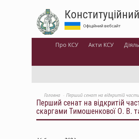
Перейти
Конституційний
до
основного
матеріалу
Офіційний вебсайт
Про КСУ
Акти КСУ
Діяль
Головна
Перший сенат на відкритій частин
Перший сенат на відкритій час
скаргами Тимошенкової О. В. т