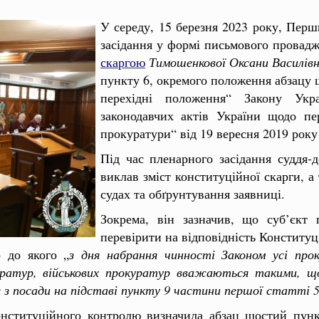
У середу, 15 березня 2023 року, Перш
засідання у формі письмового провадж
скаргою
Тимошенкової Оксани Василів
пункту 6, окремого положення абзацу ш
перехідні положення“ Закону Ук
законодавчих актів України щодо пе
прокуратури“ від 19 вересня 2019 року
Під час пленарного засідання суддя-
виклав зміст конституційної скарги, а
судах та обґрунтування заявниці.
Зокрема, він зазначив, що суб’єкт 
перевірити на відповідність Конституці
о до якого „
з дня набрання чинності Законом усі прок
куратур, військових прокуратур вважаються такими, 
 з посади на підставі пункту 9 частини першої статті 
нституційного контролю визначила абзац шостий пункту