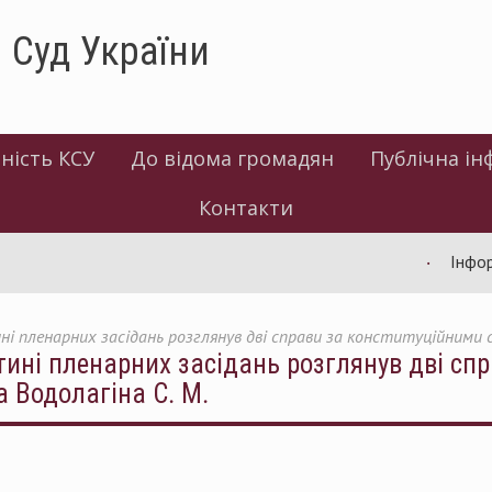
 Суд України
ність КСУ
До відома громадян
Публічна ін
Контакти
Інформація 
і пленарних засідань розглянув дві справи за конституційними с
тині пленарних засідань розглянув дві сп
а Водолагіна С. М.