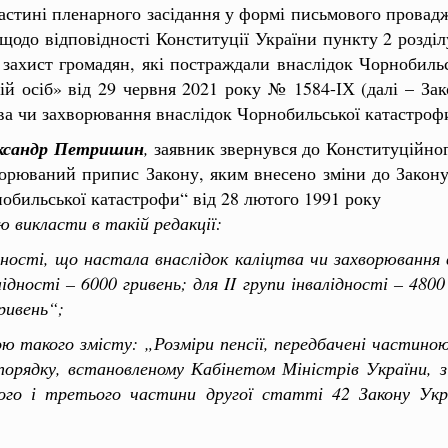
астині пленарного засідання у формі письмового провад
щодо відповідності Конституції України пункту 2 розділ
 захист громадян, які постраждали внаслідок Чорнобил
ій осіб» від 29 червня 2021 року № 1584-ІХ (далі – Зак
тва чи захворювання внаслідок Чорнобильської катастроф
ксандр Петришин
,
заявник звернувся до Конституційно
порюваний припис Закону, яким внесено зміни до Закону
нобильської катастрофи“ від 28 лютого 1991 року
 викласти в такій редакції:
лідності, що настала внаслідок каліцтва чи захворювання
ності – 6000 гривень; для II групи інвалідності – 4800 г
гривень“;
 такого змісту: „Розміри пенсії, передбачені частино
порядку, встановленому Кабінетом Міністрів України, 
угого і третього частини другої статті 42 Закону Укр