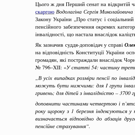
Цього ж дня Перший сенат на відкритій ч
скаргою
Водолагіна Сергія Миколайовича
Закону України „Про статус і соціальний
пенсійного забезпечення окремих категор
інвалідності, що настала внаслідок каліц
Як зазначив суддя-доповідач у справі
Оле
на відповідність Конституції України ос
громадян, які постраждали внаслідок Чор
№ 796–XII: «
У статті 54: частину третю
„В усіх випадках розміри пенсії по інва
можуть бути нижчими: для I групи інвалід
гривень; для дітей з інвалідністю – 3700 
доповнити частинами четвертою і п’ятою
року щороку з 1 березня індексуються у 
визначається відповідно до абзаців др
пенсійне страхування“.