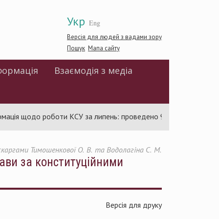
Укр
Eng
Версія для людей з вадами зору
Пошук
Мапа сайту
формація
Взаємодія з медіа
щодо роботи КСУ за липень: проведено 94 засідання та ухвален
каргами Тимошенкової О. В. та Водолагіна С. М.
рави за конституційними
Версія для друку