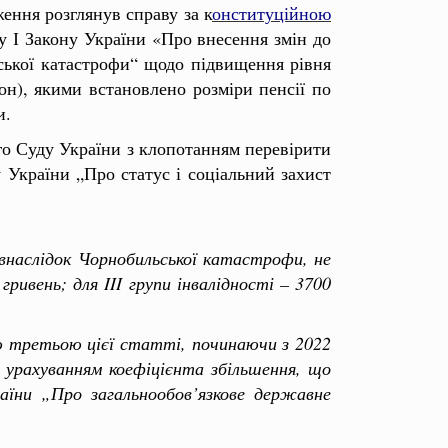
ження розглянув справу за
к
онституційною
у І Закону України «Про внесення змін до
ьської катастрофи“ щодо підвищення рівня
он), якими встановлено розміри пенсії по
и.
го Суду України з клопотанням перевірити
 України „Про статус і соціальний захист
 внаслідок Чорнобильської катастрофи, не
ривень; для III групи інвалідності – 3700
ю третьою цієї статті, починаючи з 2022
з урахуванням коефіцієнта збільшення, що
аїни „Про загальнообов’язкове державне