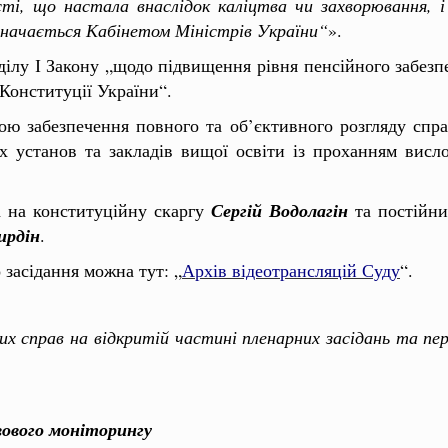
сті, що настала внаслідок каліцтва чи захворювання, і
значається Кабінетом Міністрів України“
».
ділу І Закону „щодо підвищення рівня пенсійного забезпе
 Конституції України“.
ою забезпечення повного та об’єктивного розгляду спра
х установ та закладів вищої освіти із проханням вис
а на конституційну скаргу
Сергій Водолагін
та постійни
ирдін
.
засідання можна тут: „
Архів відеотрансляцій Суду
“.
х справ на відкритій частині пленарних засідань та пе
вового моніторингу