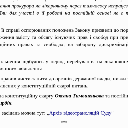
ання прокурора на лікарняному через тимчасову непрацез
їни для участі в її роботі на постійній основі не є 
 її справі оспорюваних положень Закону призвели до пор
ження змісту та обсягу існуючих прав і свобод при при
уційних правах та свободах, на заборону дискримінаці
ільнення відбулось у період перебування на лікарняно
конного звільнення.
правив листи-запити до органів державної влади, низки з
ушених у конституційній скарзі питань.
 на конституційну скаргу
Оксана Тимошенкова
та постійн
рдін.
засідань можна тут: „
Архів відеотрансляцій Суду
“
***