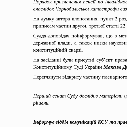
Порядок призначення пенсії по інвалідно
внаслідок Чорнобильської катастрофи ви
На думку автора клопотання, пункт 2 роз
приписам частин другої, третьої статті 22
Суддя-доповідач поінформував, що з мет
державної влади, а також низки наукови
конституційній скарзі.
На засіданні були присутні суб’єкт прав
Конституційному Суді України
Максим Д
Переглянути відкриту частину пленарного 
Перший сенат Суду дослідив матеріали ци
рішень
.
Інформує відділ комунікацій КСУ та пра