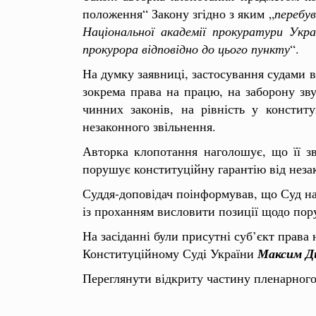
положення“ Закону згідно з яким „
перебув
Національної академії прокуратури Укра
прокурора відповідно до цього пункту
“.
На думку заявниці, застосування судами в
зокрема права на працю, на заборону зву
чинних законів, на рівність у констит
незаконного звільнення.
Авторка клопотання наголошує, що її зв
порушує конституційну гарантію від неза
Суддя-доповідач поінформував, що Суд на
із проханням висловити позиції щодо пор
На засіданні були присутні суб’єкт права
Конституційному Суді України
Максим Ди
Переглянути відкриту частину пленарного 