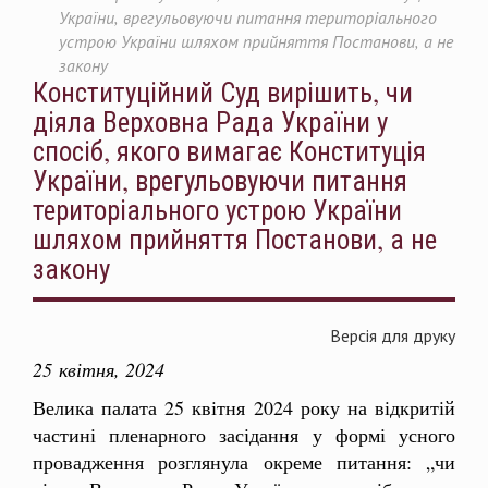
України, врегульовуючи питання територіального
устрою України шляхом прийняття Постанови, а не
закону
Конституційний Суд вирішить, чи
діяла Верховна Рада України у
спосіб, якого вимагає Конституція
України, врегульовуючи питання
територіального устрою України
шляхом прийняття Постанови, а не
закону
Версія для друку
25 квітня, 2024
Велика палата 25 квітня 2024 року на відкритій
частині пленарного засідання у формі усного
провадження розглянула окреме питання: „чи