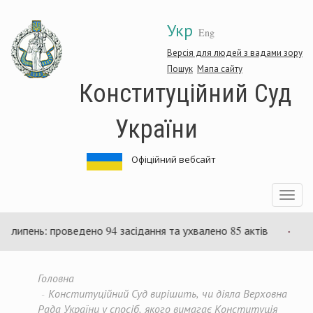
Перейти
Укр
до
Eng
основного
матеріалу
Версія для людей з вадами зору
Пошук
Мапа сайту
Конституційний Суд
України
Офіційний вебсайт
Toggle
navigatio
пень: проведено 94 засідання та ухвалено 85 актів
Суд р
Головна
Конституційний Суд вирішить, чи діяла Верховна
Рада України у спосіб, якого вимагає Конституція