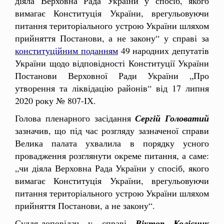
діяла Верховна Рада України у спосіб, якого
вимагає Конституція України, врегульовуючи
питання територіального устрою України шляхом
прийняття Постанови, а не закону“ у справі за
конституційним поданням
49 народних депутатів
України щодо відповідності Конституції України
Постанови Верховної Ради України „Про
утворення та ліквідацію районів“ від 17 липня
2020 року № 807-ІХ.
Голова пленарного засідання
Сергій Головатий
зазначив, що під час розгляду зазначеної справи
Велика палата ухвалила в порядку усного
провадження розглянути окреме питання, а саме:
„чи діяла Верховна Рада України у спосіб, якого
вимагає Конституція України, врегульовуючи
питання територіального устрою України шляхом
прийняття Постанови, а не закону“.
Суддя-доповідач у справі
Віктор Колісник