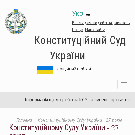
Перейти
Укр
до
Eng
основного
матеріалу
Версія для людей з вадами зору
Пошук
Мапа сайту
Конституційний Суд
України
Офіційний вебсайт
Toggle
navigatio
Інформація щодо роботи КСУ за липень: проведено 94 за
Головна
Конституційному Суду України - 27 років
Конституційному Суду України - 27