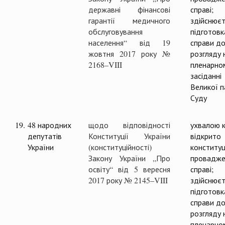
державні фінансові
справі;
гарантії медичного
здійснюєт
обслуговування
підготовк
населення“ від 19
справи д
жовтня 2017 року №
розгляду 
2168–VIII
пленарно
засіданні
Великої п
Суду
19.
48 народних
щодо відповідності
ухвалою к
депутатів
Конституції України
відкрито
України
(конституційності)
конституц
Закону України „Про
провадже
освіту“ від 5 вересня
справі;
2017 року № 2145–VIII
здійснюєт
підготовк
справи д
розгляду 
пленарно