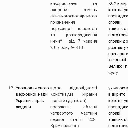
використання та
КСУ відк
охорони земель
конституц
сільськогосподарського
провадже
призначення
справі;
державної власності
здійснюєт
та розпорядження
підготовк
ними“ від 7 червня
справи д
2017 року № 413
розгляду 
пленарно
засіданні
Великої п
Суду
12.
Уповноваженого
щодо відповідності
ухвалою к
Верховної Ради
Конституції України
відкрито
України з прав
(конституційності)
конституц
людини
положень абзацу
провадже
четвертого частини
справі;
першої статті 208
здійснюєт
Кримінального
підготовк