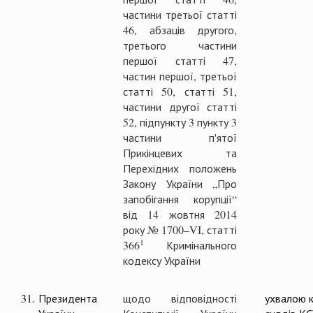
частини третьої статті
46, абзаців другого,
третього частини
першої статті 47,
частин першої, третьої
статті 50, статті 51,
частини другої статті
52, підпункту 3 пункту 3
частини п'ятої
Прикінцевих та
Перехідних положень
Закону України „Про
запобігання корупції“
від 14 жовтня 2014
року № 1700–VI, статті
1
366
Кримінального
кодексу України
31.
Президента
щодо відповідності
ухвалою к