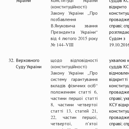
України
Конституції України
суддів К
(конституційності)
відкрито
Закону України „Про
конституц
позбавлення
провадже
В.Януковича звання
справі; с
Президента України“
розглядає
від 4 лютого 2015 року
Судом з
№ 144–VIII
19.10.201
32.
Верховного
щодо відповідності
ухвалою к
Суду України
(конституційності)
суддів К
Закону України „Про
відмовлен
систему гарантування
відкритті
вкладів фізичних осіб“
конституц
положенням статті 6,
провадже
частини першої статті
справі; у
8, частини четвертої
КСУ відк
статті 13, статей 21,
конституц
22, частин першої,
провадже
четвертої, п’ятої
справі; с