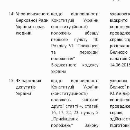
14.
Уповноваженого
щодо відповідності
ухвалою к
Верховної Ради
Конституції України
відкрито
України з прав
(конституційності)
конституц
людини
положень абзацу
провадже
першого пункту 40
справі; с
Розділу VI "Прикінцеві
розглядає
та перехідні
Великою
положення"
палатою 
Бюджетного кодексу
14.06.201
України
15.
48 народних
щодо відповідності
ухвалою
депутатів
Конституції України
Великої п
України
(конституційності)
КСУ відк
положень частини
конституц
другої статті 4, статей
провадже
16, 17, 22, 23, пункту 5
справі;
„Прикінцевих
здійснюєт
положень“ Закону
підготовк