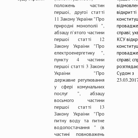
положень частин
відмовлен
першої, другої статті
відкритті
11 Закону України "Про
конституц
природні монополії ",
провадже
абзацу п`ятого частини
справі; у
першої статті 12
КСУ відк
Закону України "Про
конституц
електроенергетику ",
провадже
пункту 4 частини
справі; с
першої статті 3 Закону
розглядає
України "Про
Судом з
державне регулювання
23.03.201
у сфері комунальних
послуг ", абзацу
восьмого частини
першої статті 13
Закону України "Про
питну воду та питне
водопостачання " (в
частині повноважень