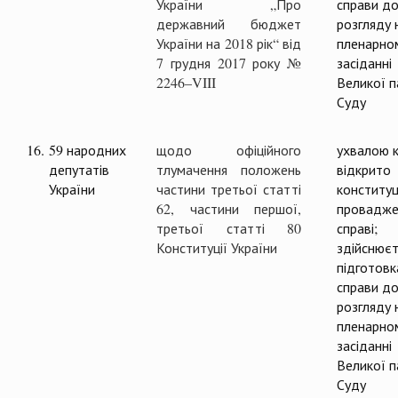
України „Про
справи д
державний бюджет
розгляду 
України на 2018 рік“ від
пленарно
7 грудня 2017 року №
засіданні
2246–VIII
Великої п
Суду
16.
59 народних
щодо офіційного
ухвалою к
депутатів
тлумачення положень
відкрито
України
частини третьої статті
конституц
62, частини першої,
провадже
третьої статті 80
справі;
Конституції України
здійснюєт
підготовк
справи д
розгляду 
пленарно
засіданні
Великої п
Суду