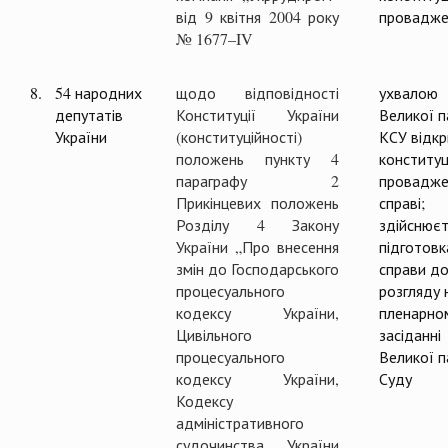
від 9 квітня 2004 року
провадже
№ 1677–IV
8.
54 народних
щодо відповідності
ухвалою
депутатів
Конституції України
Великої п
України
(конституційності)
КСУ відк
положень пункту 4
конституц
параграфу 2
провадже
Прикінцевих положень
справі;
Розділу 4 Закону
здійснюєт
України „Про внесення
підготовк
змін до Господарського
справи д
процесуального
розгляду 
кодексу України,
пленарно
Цивільного
засіданні
процесуального
Великої п
кодексу України,
Суду
Кодексу
адміністративного
судочинства України