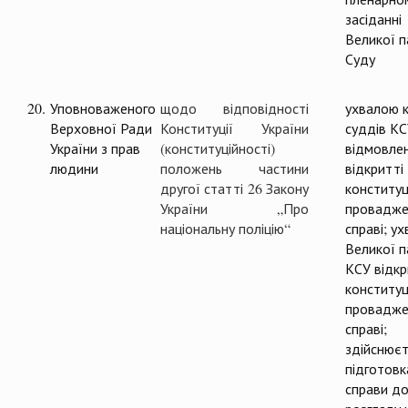
засіданні
Великої п
Суду
20.
Уповноваженого
щодо відповідності
ухвалою к
Верховної Ради
Конституції України
суддів К
України з прав
(конституційності)
відмовлен
людини
положень частини
відкритті
другої статті 26 Закону
конституц
України „Про
провадже
національну поліцію“
справі; у
Великої п
КСУ відк
конституц
провадже
справі;
здійснюєт
підготовк
справи д