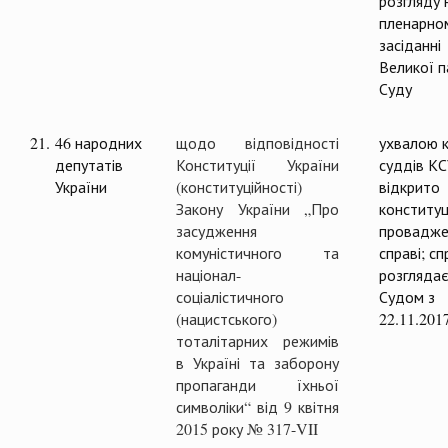
розгляду 
пленарно
засіданні
Великої п
Суду
21.
46 народних
щодо відповідності
ухвалою к
депутатів
Конституції України
суддів К
України
(конституційності)
відкрито
Закону України „Про
конституц
засудження
провадже
комуністичного та
справі; с
націонал-
розглядає
соціалістичного
Судом з
(нацистського)
22.11.201
тоталітарних режимів
в Україні та заборону
пропаганди їхньої
символіки“ від 9 квітня
2015 року № 317-VII