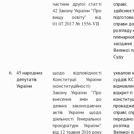
частини другої статті
справі;
42 Закону України "Про
здійснюєт
вищу освіту" від
підготовк
01.07.2017 № 1556-VII
справи д
розгляду 
пленарно
засіданні
Великої п
Суду
6.
45 народних
щодо відповідності
ухвалою к
депутатів
Конституції України
суддів К
України
(конституційності)
відмовлен
Закону України "Про
відкритті
внесення змін до
конституц
деяких законодавчих
провадже
актів України щодо
справі; сп
діяльності Генеральної
передано
прокуратури України"
розгляд
від 12 травня 2016 року
Великої п