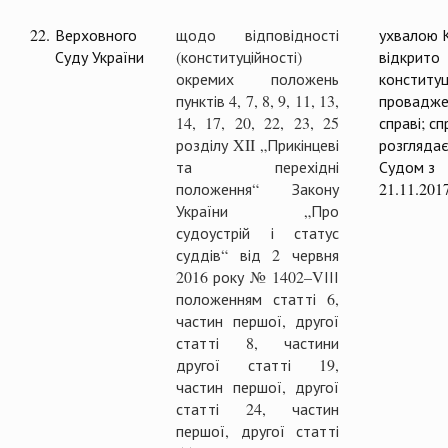
22.
Верховного
щодо відповідності
ухвалою 
Суду України
(конституційності)
відкрито
окремих положень
конституц
пунктів 4, 7, 8, 9, 11, 13,
провадже
14, 17, 20, 22, 23, 25
справі; с
розділу XII „Прикінцеві
розглядає
та перехідні
Судом з
положення“ Закону
21.11.201
України „Про
судоустрій і статус
суддів“ від 2 червня
2016 року № 1402–VІІІ
положенням статті 6,
частин першої, другої
статті 8, частини
другої статті 19,
частин першої, другої
статті 24, частин
першої, другої статті