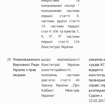
енергетики та
комунальних послуг "
положенням частини
першої статті 8,
частини другої статті
19, частини першої
статті 106 та пунктів 3,
1
2
9, 9
, 9
частини
першої статті 116
Конституції України
25.
Уповноваженого
щодо відповідності
ухвалою к
Верховної Ради
Конституції України
суддів К
України з прав
(конституційності)
відкрито
людини
положень частини
конституц
дев`ятої статті 46
провадже
Закону України „Про
справі; с
Кабінет Міністрів
розглядає
України“
Судом з
22.02.201