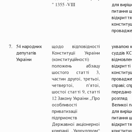
" 1355 -VIII
для виріш
питання 
відкриття
конституц
провадже
7.
54 народних
щодо відповідності
ухвалою к
депутатів
Конституції України
суддів К
України
(конституційності)
відмовлен
положень абзацу
відкритті
шостого статті 3,
конституц
частин другої, третьої,
провадже
четвертої, п’ятої,
справі; сп
шостої статті 9, статті
передано
12 Закону України „Про
розгляд
особливості
Великої п
приватизації
для виріш
підприємств
питання 
Державної акціонерної
відкриття
компанії „Укррудпром“
конституц