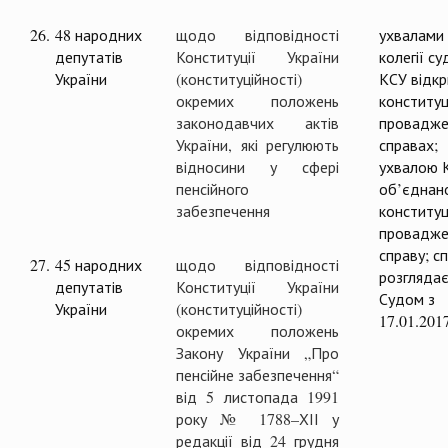
26.
48 народних
щодо відповідності
ухвалами
депутатів
Конституції України
колегії су
України
(конституційності)
КСУ відкр
окремих положень
конституц
законодавчих актів
провадже
України, які регулюють
справах;
відносини у сфері
ухвалою 
пенсійного
об’єднан
забезпечення
конституц
провадже
справу; с
27.
45 народних
щодо відповідності
розглядає
депутатів
Конституції України
Судом з
України
(конституційності)
17.01.201
окремих положень
Закону України „Про
пенсійне забезпечення“
від 5 листопада 1991
року № 1788–ХІІ у
редакції від 24 грудня