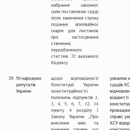
набрання законної
сили постановою судді
після закінчення строку
подання апеляційної
скарги для постанов
про застосування
стягнення,
передбаченого
статтею 32 вказаного
Кодексу
29.
50 народних
щодо відповідності
ухвалою к
депутатів
Конституції України
суддів К
України
(конституційності)
відмовлен
положень підпунктів 2,
відкритті
3, 4, 5, 6, 7, 12, 14
конституц
пункту 4 розділу І
провадже
Закону України „Про
справі; у
внесення змін та
КСУ відк
визнання такими, що
конституц