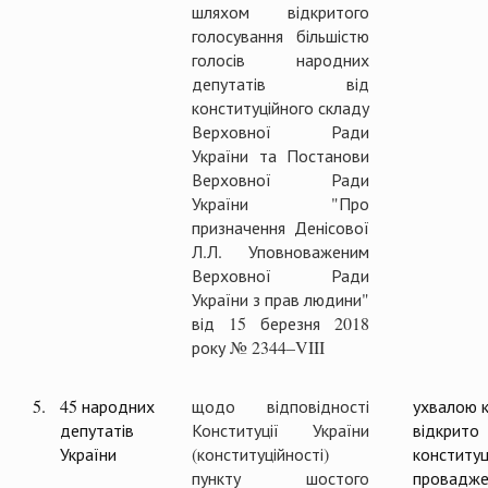
шляхом відкритого
голосування більшістю
голосів народних
депутатів від
конституційного складу
Верховної Ради
України та Постанови
Верховної Ради
України "Про
призначення Денісової
Л.Л. Уповноваженим
Верховної Ради
України з прав людини"
від 15 березня 2018
року № 2344–VIII
5.
45 народних
щодо відповідності
ухвалою к
депутатів
Конституції України
відкрито
України
(конституційності)
конституц
пункту шостого
провадже