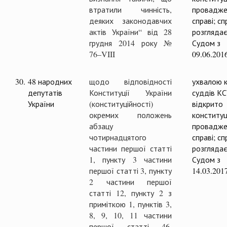
втратили чинність,
провадже
деяких законодавчих
справі; с
актів України“ від 28
розглядає
грудня 2014 року №
Судом з
76–VIII
09.06.201
30.
48 народних
щодо відповідності
ухвалою к
депутатів
Конституції України
суддів К
України
(конституційності)
відкрито
окремих положень
конституц
абзацу
провадже
чотирнадцятого
справі; с
частини першої статті
розглядає
1, пункту 3 частини
Судом з
першої статті 3, пункту
14.03.201
2 частини першої
статті 12, пункту 2 з
приміткою 1, пунктів 3,
8, 9, 10, 11 частини
першої статті 46,