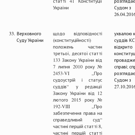
статті 41 Конституції
розглядає
України
Судом з
26.04.201
33.
Верховного
щодо відповідності
ухвалою к
Суду України
(конституційності)
суддів К
положень частин
відкрито
третьої, десятої статті
конституц
133 Закону України від
провадже
7 липня 2010 року №
справі; с
2453-VI „Про
розглядає
судоустрій і статус
Судом з
суддів“ у редакції
27.10.201
Закону України від 12
лютого 2015 року №
192-VIII „Про
забезпечення права на
справедливий суд“
частині першій статті 8,
частині першій статті