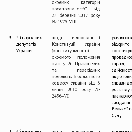
окремих категорій
посадових осіб" від
23 березня 2017 року
№ 1975-VIII
3.
50 народних
щодо відповідності
ухвалою к
депутатів
Конституції України
відкрито
України
(конституційності)
конституц
окремого положення
провадже
пункту 26 Прикінцевих
справі;
та перехідних
здійснюєт
положень Бюджетного
підготовк
кодексу України від 8
справи д
липня 2010 року №
розгляду 
2456–VI
пленарно
засіданні
Великої п
Суду
4.
45 народних
щодо відповідності
ухвалою к