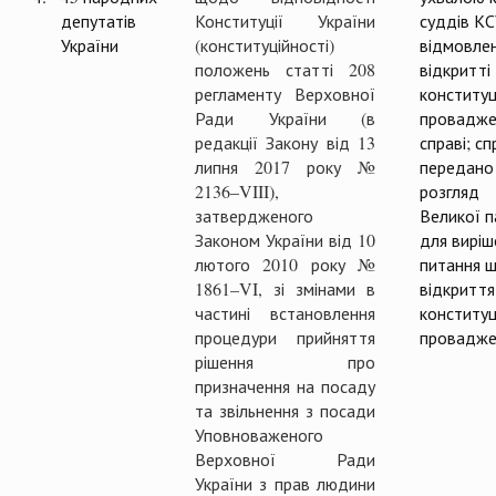
депутатів
Конституції України
суддів К
України
(конституційності)
відмовлен
положень статті 208
відкритті
регламенту Верховної
конституц
Ради України (в
провадже
редакції Закону від 13
справі; сп
липня 2017 року №
передано
2136–VIII),
розгляд
затвердженого
Великої п
Законом України від 10
для виріш
лютого 2010 року №
питання 
1861–VI, зі змінами в
відкриття
частині встановлення
конституц
процедури прийняття
провадже
рішення про
призначення на посаду
та звільнення з посади
Уповноваженого
Верховної Ради
України з прав людини