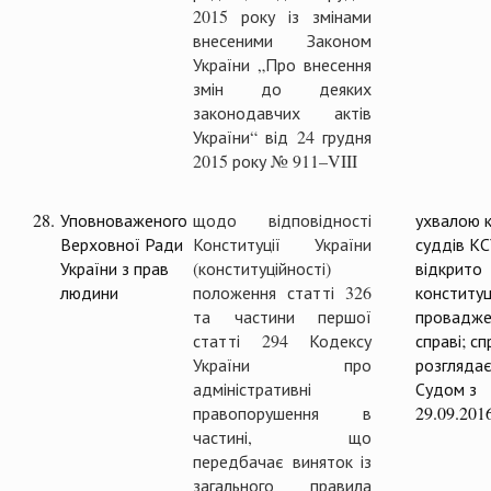
2015 року із змінами
внесеними Законом
України „Про внесення
змін до деяких
законодавчих актів
України“ від 24 грудня
2015 року № 911–VIII
28.
Уповноваженого
щодо відповідності
ухвалою к
Верховної Ради
Конституції України
суддів К
України з прав
(конституційності)
відкрито
людини
положення статті 326
конституц
та частини першої
провадже
статті 294 Кодексу
справі; с
України про
розглядає
адміністративні
Судом з
правопорушення в
29.09.201
частині, що
передбачає виняток із
загального правила