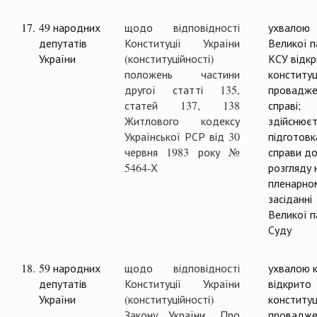
17.
49 народних
щодо відповідності
ухвалою
депутатів
Конституції України
Великої п
України
(конституційності)
КСУ відк
положень частини
конституц
другої статті 135,
провадже
статей 137, 138
справі;
Житлового кодексу
здійснюєт
Української РСР від 30
підготовк
червня 1983 року №
справи д
5464-Х
розгляду 
пленарно
засіданні
Великої п
Суду
18.
59 народних
щодо відповідності
ухвалою к
депутатів
Конституції України
відкрито
України
(конституційності)
конституц
Закону України „Про
провадже