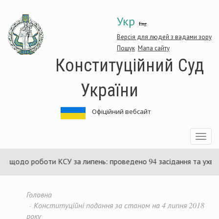
Перейти
Укр
до
Eng
основного
матеріалу
Версія для людей з вадами зору
Пошук
Мапа сайту
Конституційний Суд
України
Офіційний вебсайт
Toggle
navigatio
боти КСУ за липень: проведено 94 засідання та ухвалено 85 ак
Головна
Конституційні подання за станом на 4 липня 2018
року