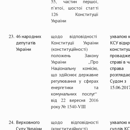
55, частин першої,
п’ятої, шостої статті
126 Конституції
України
23.
46 народних
щодо відповідності
ухвалою к
депутатів
Конституції України
КСУ відк
України
(конституційності)
конституц
положень Закону
провадже
України „Про
справі в ч
Національну комісію,
справа
що здійснює державне
розглядає
регулювання у сферах
Судом з
енергетики та
15.06.201
комунальних послуг“
від 22 вересня 2016
року № 1540-VIII
24.
Верховного
щодо відповідності
ухвалою к
Суду України
(конституційності)
суддів К