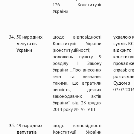
126 Конституції
України
34.
50 народних
щодо відповідності
ухвалою к
депутатів
Конституції України
суддів К
України
(конституційності)
відкрито
положень пункту 9
конституц
розділу І Закону
провадже
України „Про внесення
справі; с
змін та визнання
розглядає
такими, що втратили
Судом з
чинність, деяких
07.07.201
законодавчих актів
України“ від 28 грудня
2014 року № 76–VIII
35.
49 народних
щодо відповідності
депутатів
Конституції України