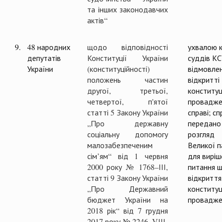
та інших законодавчих
актів“
9.
48 народних
щодо відповідності
ухвалою к
депутатів
Конституції України
суддів К
України
(конституційності)
відмовлен
положень частин
відкритті
другої, третьої,
конституц
четвертої, п'ятої
провадже
статті 5 Закону України
справі; сп
„Про державну
передано
соціальну допомогу
розгляд
малозабезпеченим
Великої п
сім’ям“ від 1 червня
для виріш
2000 року № 1768–ІІІ,
питання 
статті 9 Закону України
відкриття
„Про Державний
конституц
бюджет України на
провадже
2018 рік“ від 7 грудня
2017 року № 2246–VІІІ