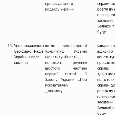
процесуального
справи д
кодексу України
розгляду 
пленарно
засіданні
Великої п
Суду
13.
Уповноваженого
щодо відповідності
ухвалою к
Верховної Ради
Конституції України
відкрит
України з прав
(конституційності)
конституц
людини
положень речення
провадже
шостого частини
справі;
першої статті 13
здійснюєт
Закону України „Про
підготовк
психіатричну
справи д
допомогу“
розгляду 
пленарно
засіданні
Великої п
Суду