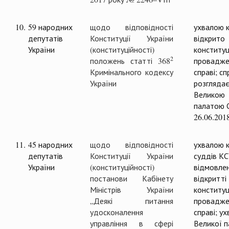
10.
59 народних
щодо відповідності
ухвалою к
депутатів
Конституції України
відкрито
України
(конституційності)
конституц
2
положень статті 368
провадже
Кримінального кодексу
справі; с
України
розглядає
Великою
палатою 
26.06.201
11.
45 народних
щодо відповідності
ухвалою к
депутатів
Конституції України
суддів К
України
(конституційності)
відмовлен
постанови Кабінету
відкритті
Міністрів України
конституц
„Деякі питання
провадже
удосконалення
справі; у
управління в сфері
Великої п