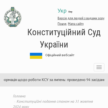
Перейти
Укр
до
Eng
основного
матеріалу
Версія для людей з вадами зору
Пошук
Мапа сайту
Конституційний Суд
України
Офіційний вебсайт
Toggle
navigatio
ція щодо роботи КСУ за липень: проведено 94 засідання та ухва
Головна
Конституційні подання станом на 31 жовтня
2024 року