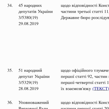
34.
45 народних
щодо відповідності Конст
депутатів України
частини третьої статті 11
3/5380(19)
Державне бюро розслідув
29.08.2019
35.
51 народний
щодо офіційного тлумачен
депутат України
першої статті 92, частин 
3/5329(19)
першої-четвертої статті 1
28.08.2019
їх взаємозв'язку
(
ТЕКСТ
36.
Уповноважений
щодо відповідності Конст
Верховної Ради
частини першої статті 2