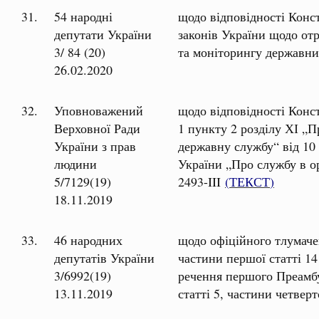
31.
54 народні
щодо відповідності Конс
депутати України
законів України щодо от
3/ 84 (20)
та моніторингу державн
26.02.2020
32.
Уповноважений
щодо відповідності Конст
Верховної Ради
1 пункту 2 розділу ХІ „
України з прав
державну службу“ від 10 
людини
України „Про службу в о
5/7129(19)
2493-III
(
ТЕКСТ
)
18.11.2019
33.
46 народних
щодо офіційного тлумаче
депутатів України
частини першої статті 14
3/6992(19)
речення першого Преамбул
13.11.2019
статті 5, частини четвер