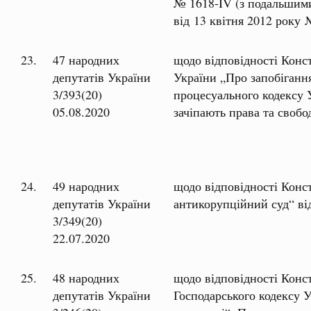
№ 1618-IV (з подальшими
від 13 квітня 2012 року
23.
47 народних
щодо відповідності Конс
депутатів України
України „Про запобіганн
3/393(20)
процесуального кодексу 
05.08.2020
зачіпають права та своб
24.
49 народних
щодо відповідності Конс
депутатів України
антикорупційний суд“ ві
3/349(20)
22.07.2020
25.
48 народних
щодо відповідності Конс
депутатів України
Господарського кодексу 