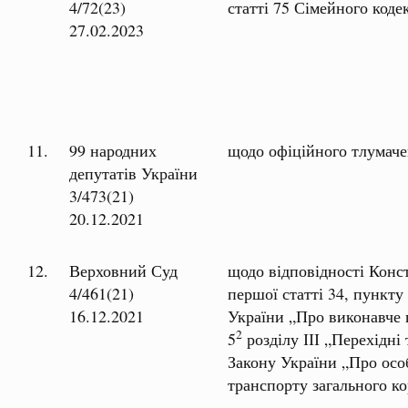
4/72(23)
статті 75 Сімейного коде
27.02.2023
11.
99 народних
щодо офіційного тлумаче
депутатів України
3/473(21)
20.12.2021
12.
Верховний Суд
щодо відповідності Конс
4/461(21)
першої статті 34, пункту
16.12.2021
України „Про виконавче 
2
5
розділу ІІІ „Перехідні
Закону України „Про осо
транспорту загального к