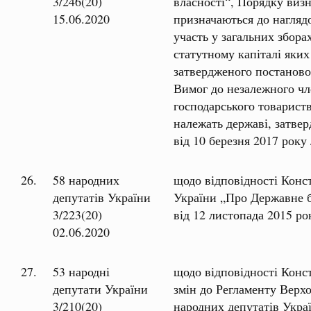
3/246(20)
власності“, Порядку виз
15.06.2020
призначаються до наглядо
участь у загальних збора
статутному капіталі яких
затвердженого постаново
Вимог до незалежного чл
господарського товариств
належать державі, затве
від 10 березня 2017 ро
26.
58 народних
щодо відповідності Конс
депутатів України
України „Про Державне 
3/223(20)
від 12 листопада 2015 ро
02.06.2020
27.
53 народні
щодо відповідності Конс
депутати України
змін до Регламенту Верх
3/210(20)
народних депутатів Украї