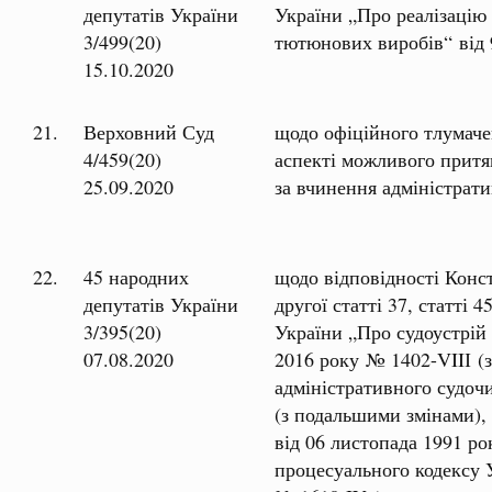
депутатів України
України „Про реалізацію
3/499(20)
тютюнових виробів“ від 
15.10.2020
21.
Верховний Суд
щодо офіційного тлумаче
4/459(20)
аспекті можливого притя
25.09.2020
за вчинення адміністрат
22.
45 народних
щодо відповідності Конс
депутатів України
другої статті 37, статті
3/395(20)
України „Про судоустрій і
07.08.2020
2016 року № 1402-VIIІ (
адміністративного судоч
(з подальшими змінами),
від 06 листопада 1991 р
процесуального кодексу У