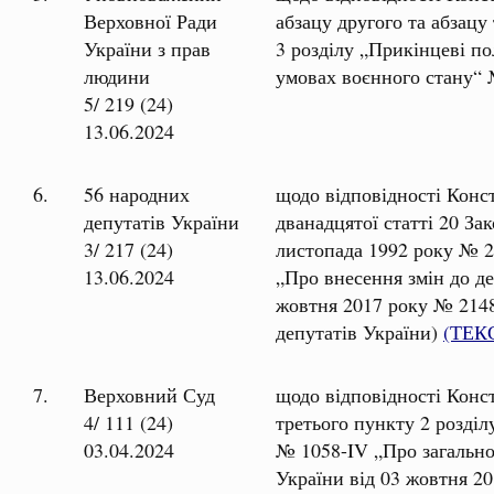
Верховної Ради
абзацу другого та абзацу
України з прав
3 розділу „Прикінцеві п
людини
умовах воєнного стану“ 
5/ 219 (24)
13.06.2024
6.
56 народних
щодо відповідності Конс
депутатів України
дванадцятої статті 20 За
3/ 217 (24)
листопада 1992 року № 27
13.06.2024
„Про внесення змін до д
жовтня 2017 року № 2148
депутатів України)
(ТЕК
7.
Верховний Суд
щодо відповідності Конст
4/ 111 (24)
третього пункту 2 розділ
03.04.2024
№ 1058-IV „Про загально
України від 03 жовтня 20