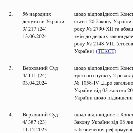
2.
56 народних
щодо відповідності Конс
депутатів України
статті 20 Закону України
3/ 217 (24)
року № 2790-ХІІ та абзац
13.06.2024
змін до деяких законодав
року № 2148-VІІІ (стосо
України)
(ТЕКСТ)
3.
Верховний Суд
щодо відповідності Конст
4/ 111 (24)
третього пункту 2 розділ
03.04.2024
№ 1058-IV „Про загально
України від 03 жовтня 20
України щодо підвищенн
4.
Верховний Суд
щодо відповідності Конст
4/ 387 (23)
Закону України від 08 л
11.12.2023
забезпечення реформуванн