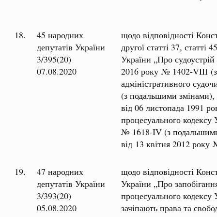
18.
45 народних
щодо відповідності Конс
депутатів України
другої статті 37, статті
3/395(20)
України „Про судоустрій і
07.08.2020
2016 року № 1402-VIIІ (
адміністративного судоч
(з подальшими змінами),
від 06 листопада 1991 р
процесуального кодексу У
№ 1618-IV (з подальшими
від 13 квітня 2012 року
19.
47 народних
щодо відповідності Конс
депутатів України
України „Про запобіганн
3/393(20)
процесуального кодексу 
05.08.2020
зачіпають права та своб