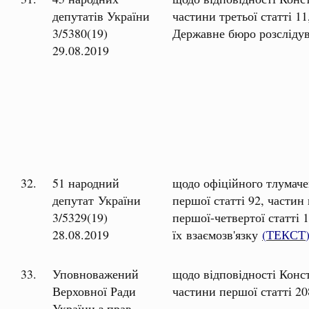
депутатів України
частини третьої статті 11
3/5380(19)
Державне бюро розслідув
29.08.2019
32.
51 народний
щодо офіційного тлумачен
депутат України
першої статті 92, частин 
3/5329(19)
першої-четвертої статті 1
28.08.2019
їх взаємозв'язку
(
ТЕКСТ
33.
Уповноважений
щодо відповідності Конст
Верховної Ради
частини першої статті 2
України з прав