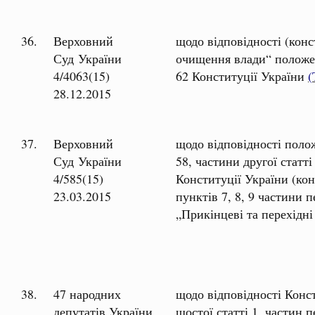
36.
Верховний
щодо відповідності (конс
Суд України
очищення влади“ положенн
4/4063(15)
62 Конституції України
(
28.12.2015
37.
Верховний
щодо відповідності полож
Суд України
58, частини другої статті
4/585(15)
Конституції України (кон
23.03.2015
пунктів 7, 8, 9 частини п
„Прикінцеві та перехід
38.
47 народних
щодо відповідності Конст
депутатів України
шостої статті 1, частин п