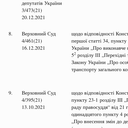
депутатів України
3/473(21)
20.12.2021
8.
Верховний Суд
щодо відповідності Конс
4/461(21)
першої статті 34, пункту
16.12.2021
України „Про виконавче 
2
5
розділу ІІІ „Перехідні
Закону України „Про осо
транспорту загального к
9.
Верховний Суд
щодо відповідності Конс
4/395(21)
пункту 23-1 розділу III
13.10.2021
раду правосуддя“ від 21 
одинадцятого пункту 4 ро
„Про внесення змін до д