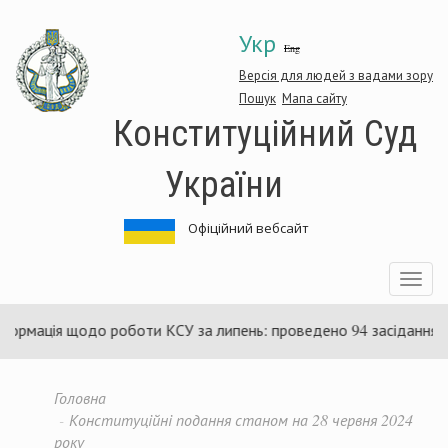
Перейти
Укр
до
Eng
основного
матеріалу
Версія для людей з вадами зору
Пошук
Мапа сайту
Конституційний Суд
України
Офіційний вебсайт
Toggle
navigatio
щодо роботи КСУ за липень: проведено 94 засідання та ухвалено
Головна
Конституційні подання станом на 28 червня 2024
року