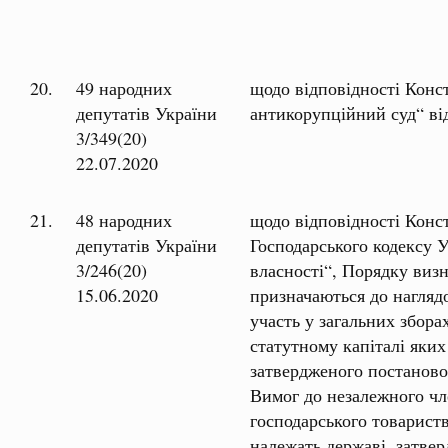
20.
49 народних
щодо відповідності Конс
депутатів України
антикорупційний суд“ ві
3/349(20)
22.07.2020
21.
48 народних
щодо відповідності Конс
депутатів України
Господарського кодексу 
3/246(20)
власності“, Порядку виз
15.06.2020
призначаються до наглядо
участь у загальних збора
статутному капіталі яких
затвердженого постаново
Вимог до незалежного чл
господарського товариств
належать державі, затве