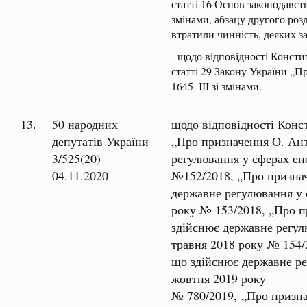
статті 16 Основ законодавст
змінами, абзацу другого роз
втратили чинність, деяких з
- щодо відповідності Консти
статті 29 Закону України „П
1645–ІІІ зі змінами.
13.
50 народних
щодо відповідності Конст
депутатів України
„Про призначення О. Ант
3/525(20)
регулювання у сферах ен
04.11.2020
№152/2018, „Про признач
державне регулювання у 
року № 153/2018, „Про п
здійснює державне регул
травня 2018 року № 154/
що здійснює державне ре
жовтня 2019 року
№ 780/2019, „Про призна