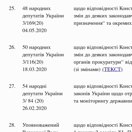
25.
48 народних
щодо відповідності Конс
депутатів України
змін до деяких законодав
3/169(20)
призначення“ та окремих
04.05.2020
26.
50 народних
щодо відповідності Конс
депутатів України
змін до деяких законода
3/116(20)
органів прокуратури“ ві
18.03.2020
(зі змінами)
(
ТЕКСТ
)
27.
54 народні
щодо відповідності Конс
депутати України
законів України щодо от
3/ 84 (20)
та моніторингу державн
26.02.2020
28.
Уповноважений
щодо відповідності Конст
Верховної Ради
1 пункту 2 розділу ХІ „