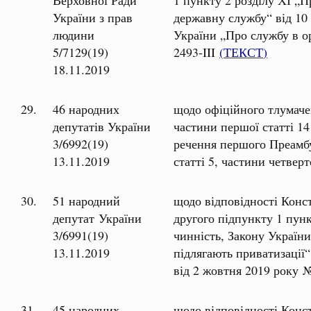
України з прав
державну службу“ від 10 
людини
України „Про службу в о
5/7129(19)
2493-III
(
ТЕКСТ
)
18.11.2019
29.
46 народних
щодо офіційного тлумаче
депутатів України
частини першої статті 14
3/6992(19)
речення першого Преамбул
13.11.2019
статті 5, частини четвер
30.
51 народний
щодо відповідності Конст
депутат України
другого підпункту 1 пунк
3/6991(19)
чинність, Закону України
13.11.2019
підлягають приватизації
від 2 жовтня 2019 року
31.
45 народних
щодо відповідності Конст