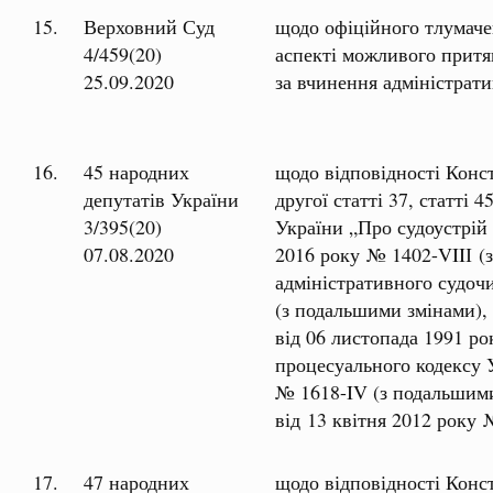
15.
Верховний Суд
щодо офіційного тлумаче
4/459(20)
аспекті можливого притя
25.09.2020
за вчинення адміністрат
16.
45 народних
щодо відповідності Конс
депутатів України
другої статті 37, статті
3/395(20)
України „Про судоустрій і
07.08.2020
2016 року № 1402-VIIІ (
адміністративного судоч
(з подальшими змінами),
від 06 листопада 1991 р
процесуального кодексу У
№ 1618-IV (з подальшими
від 13 квітня 2012 року
17.
47 народних
щодо відповідності Конс