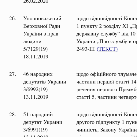
26.02.2020
26.
Уповноважений
щодо відповідності Конст
Верховної Ради
1 пункту 2 розділу ХІ „
України з прав
державну службу“ від 10 
людини
України „Про службу в о
5/7129(19)
2493-III
(
ТЕКСТ
)
18.11.2019
27.
46 народних
щодо офіційного тлумаче
депутатів України
частини першої статті 14
3/6992(19)
речення першого Преамбул
13.11.2019
статті 5, частини четвер
28.
51 народний
щодо відповідності Конст
депутат України
другого підпункту 1 пунк
3/6991(19)
чинність, Закону України
13.11.2019
підлягають приватизації