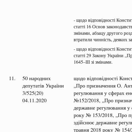
- щодо відповідності Консти
статті 16 Основ законодавст
змінами, абзацу другого роз
втратили чинність, деяких з
- щодо відповідності Консти
статті 29 Закону України „П
1645–ІІІ зі змінами.
11.
50 народних
щодо відповідності Конст
депутатів України
„Про призначення О. Ант
3/525(20)
регулювання у сферах ен
04.11.2020
№152/2018, „Про признач
державне регулювання у 
року № 153/2018, „Про п
здійснює державне регул
травня 2018 року № 154/