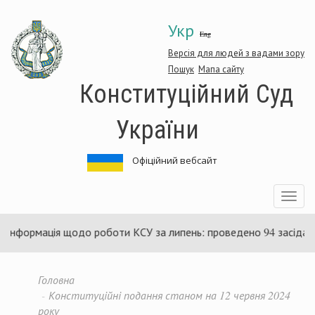
Перейти
Укр
до
Eng
основного
матеріалу
Версія для людей з вадами зору
Пошук
Мапа сайту
Конституційний Суд
України
Офіційний вебсайт
Toggle
navigatio
ція щодо роботи КСУ за липень: проведено 94 засідання та ухва
Головна
Конституційні подання станом на 12 червня 2024
року