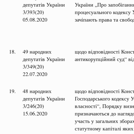
депутатів України
України „Про запобіганн
3/393(20)
процесуального кодексу 
05.08.2020
зачіпають права та своб
18.
49 народних
щодо відповідності Конс
депутатів України
антикорупційний суд“ ві
3/349(20)
22.07.2020
19.
48 народних
щодо відповідності Конс
депутатів України
Господарського кодексу 
3/246(20)
власності“, Порядку виз
15.06.2020
призначаються до наглядо
участь у загальних збора
статутному капіталі яких