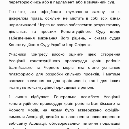
перетворюючись або в парламент, або в звичайний суд.
По-п’яте, акт офіційного тлумачення закону не є
джерелом права, оскільки не містить в собі всіх ознак
нормативності. Через це важко забезпечити результативну
діяльність та престиж Конституційного Суду щодо
забезпечення виконання його рішень, – сказав суддя
Конституційного Суду України Ігор Сліденко.
Учасники Конгресу високо оцінили ідею створення
Асоціації конституційного правосуддя країн регіонів
Балтійського та Чорного морів, яка стане успішною
платформою для розробки спільних проектів, і матиме
важливе значення як для країн-членів, так і для інших
інститутів конституційної юрисдикції в регіоні.
1 липня відбулася Генеральна асамблея Асоціації
конституційного правосуддя країн регіонів Балтійського та
Чорного морів, на якому було затверджено офіційні
символи Асоціації, дизайн та наповнення новоствореного
веб-сайту Асоціації, обговорювалися питання подальшої