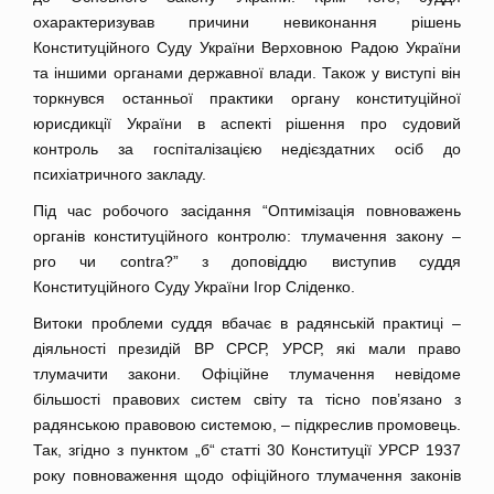
охарактеризував причини невиконання рішень
Конституційного Суду України Верховною Радою України
та іншими органами державної влади. Також у виступі він
торкнувся останньої практики органу конституційної
юрисдикції України в аспекті рішення про судовий
контроль за госпіталізацією недієздатних осіб до
психіатричного закладу.
Під час робочого засідання “Оптимізація повноважень
органів конституційного контролю: тлумачення закону –
pro чи contra?” з доповіддю виступив суддя
Конституційного Суду України Ігор Сліденко.
Витоки проблеми суддя вбачає в радянській практиці –
діяльності президій ВР СРСР, УРСР, які мали право
тлумачити закони. Офіційне тлумачення невідоме
більшості правових систем світу та тісно пов’язано з
радянською правовою системою, – підкреслив промовець.
Так, згідно з пунктом „б“ статті 30 Конституції УРСР 1937
року повноваження щодо офіційного тлумачення законів