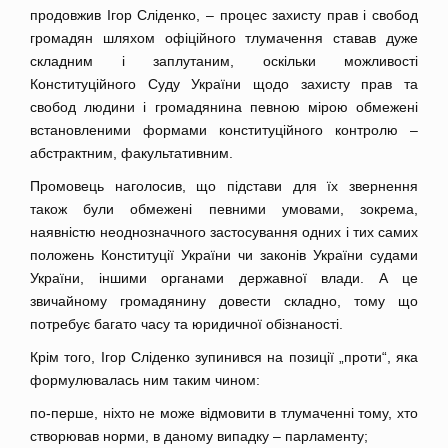
продовжив Ігор Сліденко, – процес захисту прав і свобод
громадян шляхом офіційного тлумачення ставав дуже
складним і заплутаним, оскільки можливості
Конституційного Суду України щодо захисту прав та
свобод людини і громадянина певною мірою обмежені
встановленими формами конституційного контролю –
абстрактним, факультативним.
Промовець наголосив, що підстави для їх звернення
також були обмежені певними умовами, зокрема,
наявністю неоднозначного застосування одних і тих самих
положень Конституції України чи законів України судами
України, іншими органами державної влади. А це
звичайному громадянину довести складно, тому що
потребує багато часу та юридичної обізнаності.
Крім того, Ігор Сліденко зупинився на позиції „проти“, яка
формулювалась ним таким чином:
по-перше, ніхто не може відмовити в тлумаченні тому, хто
створював норми, в даному випадку – парламенту;