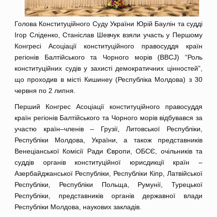
Голова Конституційного Суду України Юрій Баулін та судді
Ігор Сліденко, Станіслав Шевчук взяли участь у Першому
Конгресі Асоціації конституційного правосуддя країн
регіонів Балтійського та Чорного морів (BBCJ) “Роль
конституційних судів у захисті демократичних цінностей”,
що проходив в місті Кишинеу (Республіка Молдова) з 30
червня по 2 липня.
Перший Конгрес Асоціації конституційного правосуддя
країн регіонів Балтійського та Чорного морів відбувався за
участю країн–членів – Грузії, Литовської Республіки,
Республіки Молдова, України, а також представників
Венеціанської Комісії Ради Європи, ОБСЄ, очільників та
суддів органів конституційної юрисдикції країн –
Азербайджанської Республіки, Республіки Кіпр, Латвійської
Республіки, Республіки Польща, Румунії, Турецької
Республіки, представників органів державної влади
Республіки Молдова, наукових закладів.