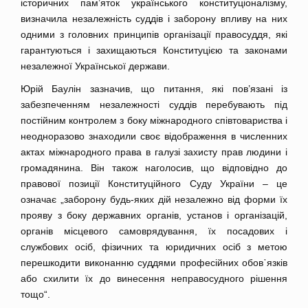
історичних пам’яток українського конституціоналізму,
визначила незалежність суддів і заборону впливу на них
одними з головних принципів організації правосуддя, які
гарантуються і захищаються Конституцією та законами
незалежної Української держави.
Юрій Баулін зазначив, що питання, які пов’язані із
забезпеченням незалежності суддів перебувають під
постійним контролем з боку міжнародного співтовариства і
неодноразово знаходили своє відображення в численних
актах міжнародного права в галузі захисту прав людини і
громадянина. Він також наголосив, що відповідно до
правової позиції Конституційного Суду України – це
означає „заборону будь-яких дій незалежно від форми їх
прояву з боку державних органів, установ і організацій,
органів місцевого самоврядування, їх посадових і
службових осіб, фізичних та юридичних осіб з метою
перешкодити виконанню суддями професійних обов᾿язків
або схилити їх до винесення неправосудного рішення
тощо“.