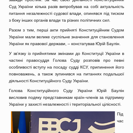
Суд України кілька разів випробував на собі актуальність
питання незалежності судової влади, опинявся під тиском
з боку інших органів влади та різних політичних сил.
Разом з тим, перші акти прийняті Конституційним Судом
України мали велике суспільне значення для становлення
України як правової держави, – констатував Юрій Баулін.
У зв’язку із прийнятими змінами до Конституції України в
частині правосуддя Голова Суду розповів про певні
особливості вступу на посаду судді КСУ, припинення його
повноважень, а також зупинився на питаннях подальшої
діяльності Конституційного Суду України.
Голова Конституційного Суду України Юрій Баулін
висловив подяку представникам країн-членів за підтримку
України у захисті незалежності і територіальної цілісності.
Під
час