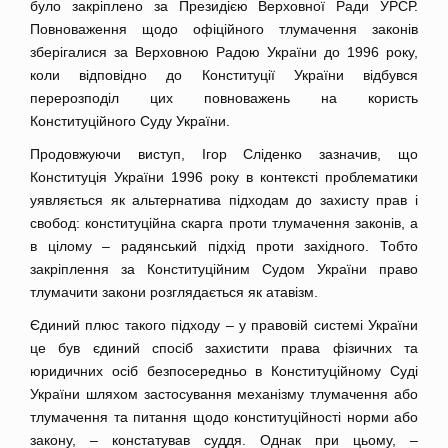
було закріплено за Президією Верховної Ради УРСР.
Повноваження щодо офіційного тлумачення законів
зберігалися за Верховною Радою України до 1996 року,
коли відповідно до Конституції України відбувся
перерозподіл цих повноважень на користь
Конституційного Суду України.
Продовжуючи виступ, Ігор Сліденко зазначив, що
Конституція України 1996 року в контексті проблематики
уявляється як альтернатива підходам до захисту прав і
свобод: конституційна скарга проти тлумачення законів, а
в цілому – радянський підхід проти західного. Тобто
закріплення за Конституційним Судом України право
тлумачити закони розглядається як атавізм.
Єдиний плюс такого підходу – у правовій системі України
це був єдиний спосіб захистити права фізичних та
юридичних осіб безпосередньо в Конституційному Суді
України шляхом застосування механізму тлумачення або
тлумачення та питання щодо конституційності норми або
закону, – констатував суддя. Однак при цьому, –