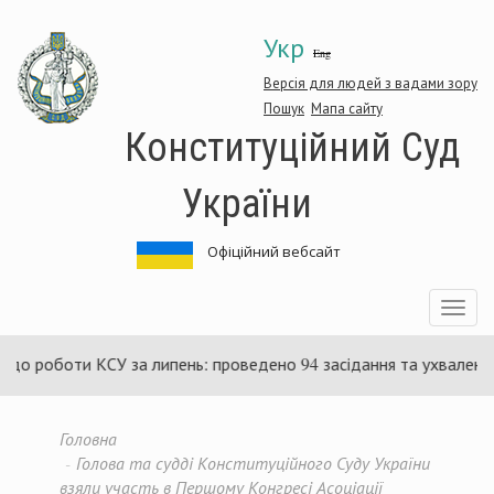
Перейти
Укр
до
Eng
основного
матеріалу
Версія для людей з вадами зору
Пошук
Мапа сайту
Конституційний Суд
України
Офіційний вебсайт
Toggle
navigatio
и КСУ за липень: проведено 94 засідання та ухвалено 85 актів
Головна
Голова та судді Конституційного Суду України
взяли участь в Першому Конгресі Асоціації