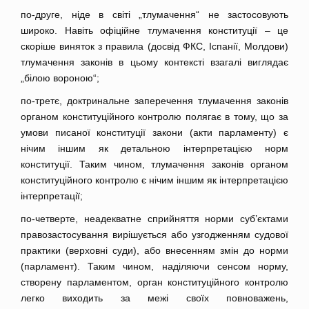
по-друге, ніде в світі „тлумачення“ не застосовують
широко. Навіть офіційне тлумачення конституції – це
скоріше виняток з правила (досвід ФКС, Іспанії, Молдови)
тлумачення законів в цьому контексті взагалі виглядає
„білою вороною“;
по-третє, доктринальне заперечення тлумачення законів
органом конституційного контролю полягає в тому, що за
умови писаної конституції закони (акти парламенту) є
нічим іншим як детальною інтерпретацією норм
конституції. Таким чином, тлумачення законів органом
конституційного контролю є нічим іншим як інтерпретацією
інтерпретації;
по-четверте, неадекватне сприйняття норми суб’єктами
правозастосування вирішується або узгодженням судової
практики (верховні суди), або внесенням змін до норми
(парламент). Таким чином, наділяючи сенсом норму,
створену парламентом, орган конституційного контролю
легко виходить за межі своїх повноважень,