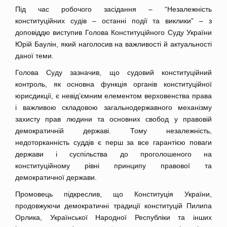
Під час робочого засідання – “Незалежність
конституційних судів – останні події та виклики” – з
доповіддю виступив Голова Конституційного Суду України
Юрій Баулін, який наголосив на важливості й актуальності
даної теми.
Голова Суду зазначив, що судовий конституційний
контроль, як основна функція органів конституційної
юрисдикції, є невід’ємним елементом верховенства права
і важливою складовою загальнодержавного механізму
захисту прав людини та основних свобод у правовій
демократичній державі. Тому незалежність,
недоторканність суддів є перш за все гарантією поваги
держави і суспільства до проголошеного на
конституційному рівні принципу правової та
демократичної держави.
Промовець підкреслив, що Конституція України,
продовжуючи демократичні традиції конституцій Пилипа
Орлика, Української Народної Республіки та інших