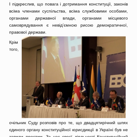
І підкреслив, що повага і дотримання конституції, законів
всіма членами суспільства, всіма службовими особами,
органами державної влади, органами місцевого
самоврядування є невід’ємною рисою демократичної,
правової держа
ви.
Крім
того,
очільник Суду розповів про те, що двадцятирічний шлях
єдиного органу конституційної юрисдикції в Україні був не
завжди простим. За час своєї діяльності Конституційний