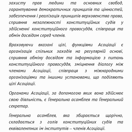
захисту прав людини та основних свобод,
гарантування демократичних принципів та цінностей,
забезпечення і реалізація принципів верховенства права,
сприяння незалежності конституційних судів у
здійсненні конституційного правосуддя, співпраця та
обмін досвідом серед членів.
Враховуючи вказані цілі, функціями Асоціації є
організація спільних заходів на регулярній основі,
сприяння обміну досвідом та інформацією з питань
конституційного правосуддя, зміцнення діалогу між
членами Асоціації, співпраця з міжнародними
організаціями та іншими установами, що поділяють
цілі Асоціації.
Органами Асоціації, за допомогою яких вона здійснює
свою діяльність, є Генеральна асамблея та Генеральний
секретар.
Генеральна асамблея, яка збирається щорічно,
складається з голів конституційних судів та
еквівалентних їм інститутів – членів Асоціації.