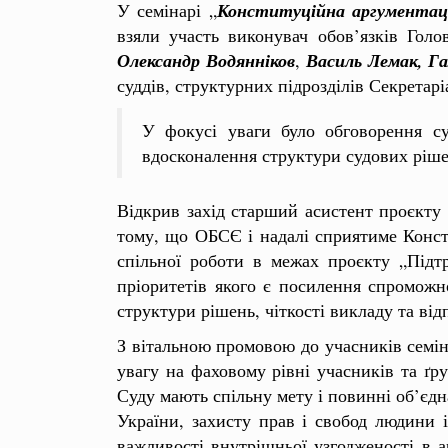
У семінарі „
Конституційна аргументаці
взяли участь виконувач обов’язків Гол
Олександр Водянніков
,
Василь Лемак, Г
суддів, структурних підрозділів Секретарі
У фокусі уваги було обговорення су
вдосконалення структури судових ріше
Відкрив захід старший асистент проєкт
тому, що ОБСЄ і надалі сприятиме Конст
спільної роботи в межах проєкту „Підт
пріоритетів якого є посилення спроможно
структури рішень, чіткості викладу та ві
З вітальною промовою до учасників семі
увагу на фаховому рівні учасників та ґр
Суду мають спільну мету і повинні об’єдн
України, захисту прав і свобод людини
важливості внутрішньої узгодженості в а