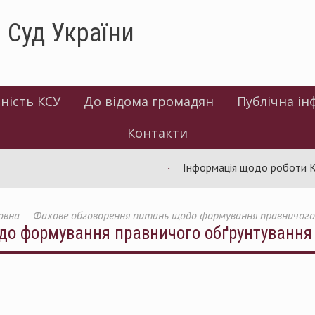
 Суд України
ність КСУ
До відома громадян
Публічна ін
Контакти
Інформація щодо роботи КСУ за л
овна
Фахове обговорення питань щодо формування правничого
до формування правничого обґрунтування 