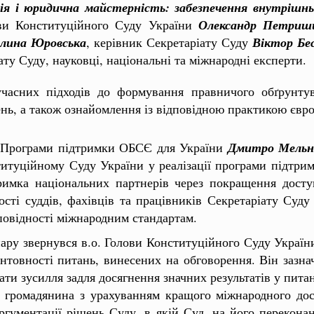
я і юридична майстерність: забезпечення внутрішнь
ови Конституційного Суду України
Олександр Петриш
алина Юровська
, керівник Секретаріату Суду
Віктор Бе
ату Суду, науковці, національні та міжнародні експерти.
часних підходів до формування правничого обґрунтув
нь, а також ознайомлення із відповідною практикою євро
у Програми підтримки ОБСЄ для України
Дмитро Мель
итуційному Суду України у реалізації програми підтрим
римка національних партнерів через покращення доступ
сті суддів, фахівців та працівників Секретаріату Суду
дповідності міжнародним стандартам.
нару звернувся в.о. Голови Конституційного Суду Украї
унтовності питань, винесених на обговорення. Він зазна
ати зусилля задля досягнення значних результатів у пита
 і громадянина з урахуванням кращого міжнародного до
ргументації рішень Суду, в якій Суд, на його перекона