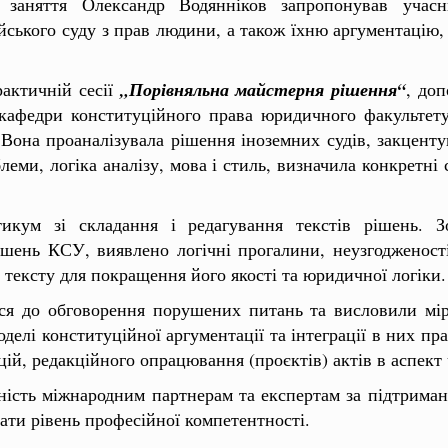
заняття Олександр Водянніков запропонував учасн
ського суду з прав людини, а також їхню аргументацію
рактичній сесії
„Порівняльна майстерня рішення“
, доп
кафедри конституційного права юридичного факультету
 Вона проаналізувала рішення іноземних судів, закценту
блеми, логіка аналізу, мова і стиль, визначила конкретн
икум зі складання і редагування текстів рішень. З
шень КСУ, виявлено логічні прогалини, неузгодженості
тексту для покращення його якості та юридичної логіки.
ся до обговорення порушених питань та висловили мірк
делі конституційної аргументації та інтеграції в них пр
й, редакційного опрацювання (проєктів) актів в аспект 
сть міжнародним партнерам та експертам за підтриманн
ати рівень професійної компетентності.