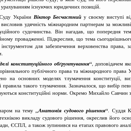
 з урахуванням існуючих юридичних позицій.
 Суду України
Віктор Бесчастний
у своєму виступі ві
висловив удячність міжнародним партнерам за можливіс
уційного судочинства. Він нагадав, що попередня тем
ійному провадженні. Підкреслив, що тема сьогоднішньог
інструментом для забезпечення верховенства права, з
и.
делі конституційного обґрунтування“
, доповідачем я
орівняльного публічного права та міжнародного права 
ено на основних моделях тлумачення конституції, ви
ні правила такого тлумачення. Зазначалося, що вибір пев
овуються конституційні норми. Окремо Михайло Савчин 
інаром на тему
„Анатомія судового рішення“
. Суддя 
технікою викладу судового рішення, окреслив його осно
ди, ЄСПЛ, а також зупинився на етапах правового аналіз