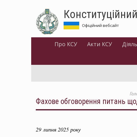
Перейти
Конституційний
до
основного
матеріалу
Офіційний вебсайт
Про КСУ
Акти КСУ
Діяль
Гол
Фахове обговорення питань що
29 липня 2025 року