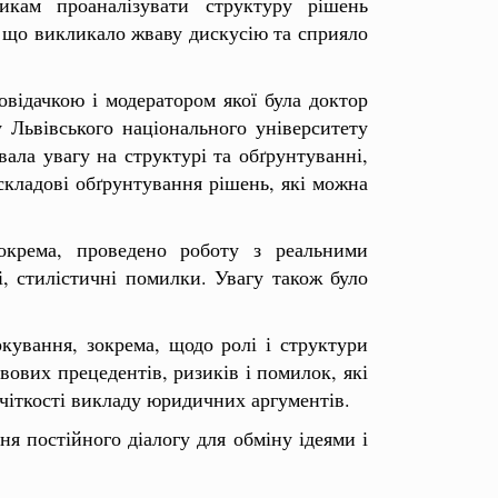
икам проаналізувати структуру рішень
, що викликало жваву дискусію та сприяло
овідачкою і модератором якої була доктор
 Львівського національного університету
вала увагу на структурі та обґрунтуванні,
і складові обґрунтування рішень, які можна
окрема, проведено роботу з реальними
, стилістичні помилки. Увагу також було
ування, зокрема, щодо ролі і структури
авових прецедентів, ризиків і помилок, які
чіткості викладу юридичних аргументів.
я постійного діалогу для обміну ідеями і