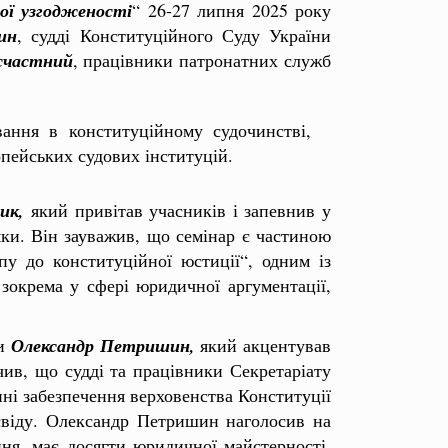
ої узгодженості
“ 26-27 липня 2025 року
ин
, судді Конституційного Суду України
счастний
, працівники патронатних служб
ання в конституційному судочинстві,
пейських судових інституцій.
ник,
який привітав учасників і запевнив у
ки. Він зауважив, що семінар є частиною
у до конституційної юстиції“, одним із
 зокрема у сфері юридичної аргументації,
ни
Олександр Петришин,
який акцентував
чив, що судді та працівники Секретаріату
нні забезпечення верховенства Конституції
свіду. Олександр Петришин наголосив на
ння, має досягти юридичної майстерності,