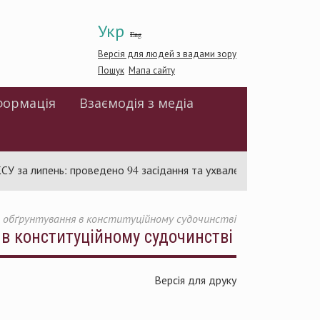
Укр
Eng
Версія для людей з вадами зору
Пошук
Мапа сайту
формація
Взаємодія з медіа
ипень: проведено 94 засідання та ухвалено 85 актів
Суд 
 обґрунтування в конституційному судочинстві
в конституційному судочинстві
Версія для друку