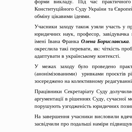
форми викладу. Під час практичного 
Конституційного Суду України та Європей
обміну цікавими ідеями.
Учасники заходу також узяли участь у п
юридичних наук, професор, завідувачка 
імені Івана Франка
Олена Бориславська
.
окреслила такі переваги, як: чіткість про
адаптувати в українському контексті.
У межах заходу було проведено практ
(анонімізованими) уривками проєктів рі
зосереджено на колективному редагуванні 
Працівники Секретаріату Суду долучили
аргументації в рішеннях Суду, сучасної мо
порушують узгодженість юридичних позиці
На завершення учасники висловили вдячні
засвідчили про подальші наміри підвищув