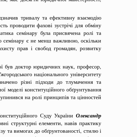
дзначив тривалу та ефективну взаємодію
ть проводити фахові зустрічі для обміну
атика семінару була присвячена ролі та
о семінару є не менш важливою, оскільки
ахисту прав і свобод громадян, розвитку
кої був доктор юридичних наук, професор,
Ужгородського національного університету
значено різні підходи до тлумачення та
ної моделі конституційного обґрунтування
зупинився на ролі принципів та цінностей
Конституційного Суду України
Олександр
вні структурні елементи, навів практику
у та вимогах до обґрунтованості, стилю і