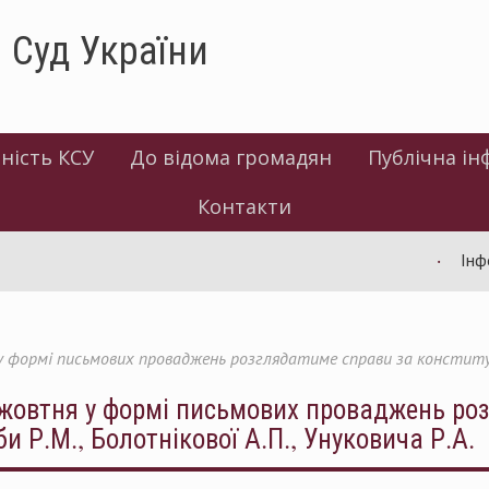
 Суд України
ність КСУ
До відома громадян
Публічна ін
Контакти
Інформ
 формі письмових проваджень розглядатиме справи за конституці
жовтня у формі письмових проваджень ро
 Р.М., Болотнікової А.П., Унуковича Р.А.