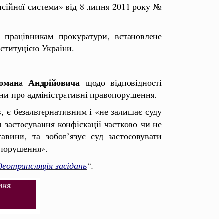
нсійної системи» від 8 липня 2011 року №
 працівникам прокуратури, встановлене
нституцією України.
омана Андрійовича
щодо відповідності
ни про адміністративні правопорушення.
, є безальтернативним і «не залишає суду
 застосування конфіскації частково чи не
авини, та зобов’язує суд застосовувати
опорушення».
деотрансляція засідань
“.