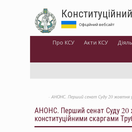
Перейти
Конституційний
до
основного
матеріалу
Офіційний вебсайт
Про КСУ
Акти КСУ
Діяль
АНОНС. Перший сенат Суду 20 жовтня у
АНОНС. Перший сенат Суду 20 
конституційними скаргами Труби