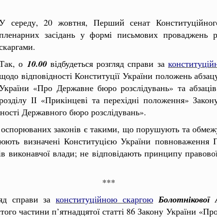
У середу, 20 жовтня, Перший сенат Конституційног
пленарних засідань у формі письмових проваджень р
скаргами.
Так, о
10.00
відбудеться розгляд справи за
конституцій
щодо відповідності Конституції України положень абзацу
України «Про Державне бюро розслідувань» та абзаців
розділу ІІ «Прикінцеві та перехідні положення» Зако
ьності Державного бюро розслідувань».
оспорюваних законів є такими, що порушують та обмежу
рюють визначені Конституцією України повноваження П
ів виконавчої влади; не відповідають принципу правово
***
ляд справи за
конституційною скаргою
Болотнікової
того частини п’ятнадцятої статті 86 Закону України «Пр