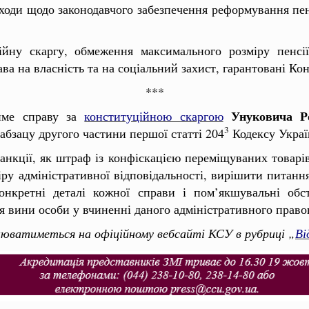
заходи щодо законодавчого забезпечення реформування пе
ійну скаргу, обмеження максимального розміру пенсії
а на власність та на соціальний захист, гарантовані Ко
***
Унуковича Р
име справу за
конституційною скаргою
3
абзацу другого частини першої статті 204
Кодексу Украї
анкції, як штраф із конфіскацією переміщуваних товарів
ру адміністративної відповідальності, вирішити питання
конкретні деталі кожної справи і пом’якшувальні обст
я вини особи у вчиненні даного адміністративного прав
снюватиметься на офіційному вебсайті КСУ в рубриці „
Ві