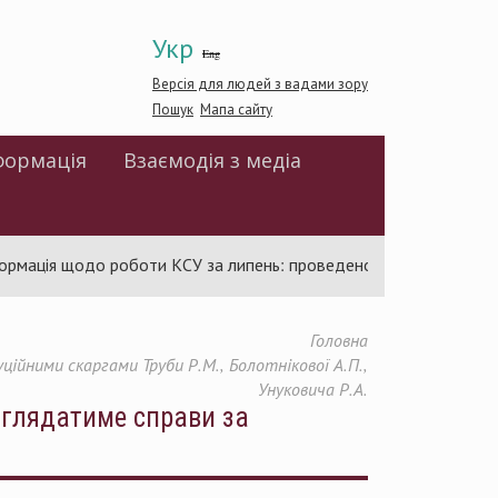
Укр
Eng
Версія для людей з вадами зору
Пошук
Мапа сайту
формація
Взаємодія з медіа
ація щодо роботи КСУ за липень: проведено 94 засідання та ухв
Головна
йними скаргами Труби Р.М., Болотнікової А.П.,
Унуковича Р.А.
зглядатиме справи за