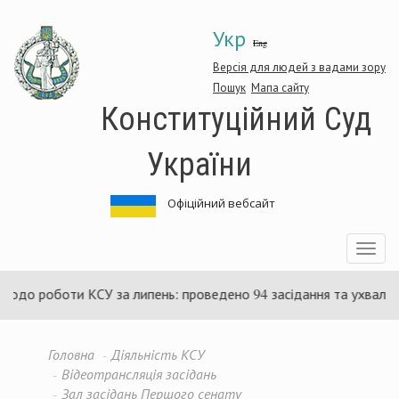
Перейти
Укр
до
Eng
основного
матеріалу
Версія для людей з вадами зору
Пошук
Мапа сайту
Конституційний Суд
України
Офіційний вебсайт
Toggle
navigatio
одо роботи КСУ за липень: проведено 94 засідання та ухвалено 
Головна
Діяльність КСУ
Відеотрансляція засідань
Зал засідань Першого сенату