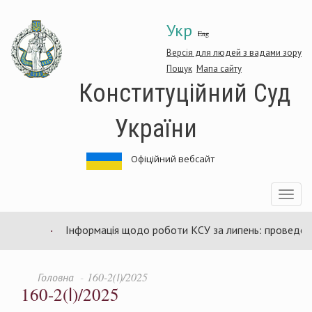
Перейти
Укр
до
Eng
основного
матеріалу
Версія для людей з вадами зору
Пошук
Мапа сайту
Конституційний Суд
України
Офіційний вебсайт
Toggle
navigatio
Інформація щодо роботи КСУ за липень: проведено 9
Головна
160-2(І)/2025
160-2(І)/2025