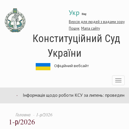
Перейти
Укр
до
Eng
основного
матеріалу
Версія для людей з вадами зору
Пошук
Мапа сайту
Конституційний Суд
України
Офіційний вебсайт
Toggle
navigatio
Інформація щодо роботи КСУ за липень: проведено 94 
Головна
1-р/2026
1-р/2026