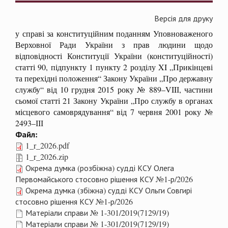
Версія для друку
у справі за конституційним поданням Уповноваженого
Верховної Ради України з прав людини щодо
відповідності Конституції України (конституційності)
статті 90, підпункту 1 пункту 2 розділу XI „Прикінцеві
та перехідні положення“ Закону України „Про державну
службу“ від 10 грудня 2015 року № 889–VIIІ, частини
сьомої статті 21 Закону України „Про службу в органах
місцевого самоврядування“ від 7 червня 2001 року №
2493–ІІІ
Файл:
1_r_2026.pdf
1_r_2026.zip
Окрема думка (розбіжна) судді КСУ Олега
Первомайського стосовно рішення КСУ №1-р/2026
Окрема думка (збіжна) судді КСУ Ольги Совгирі
стосовно рішення КСУ №1-р/2026
Матеріали справи № 1-301/2019(7129/19)
Матеріали справи № 1-301/2019(7129/19)