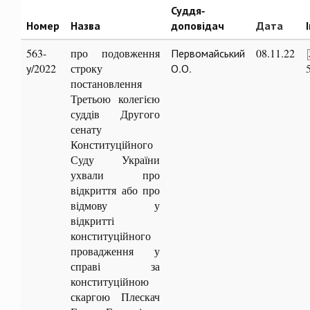
Суддя-
Номер
Назва
доповідач
Дата
563-
про подовження
Первомайський
08.11.22
у/2022
строку
О.О.
постановлення
Третьою колегією
суддів Другого
сенату
Конституційного
Суду України
ухвали про
відкриття або про
відмову у
відкритті
конституційного
провадження у
справі за
конституційною
скаргою Плескач