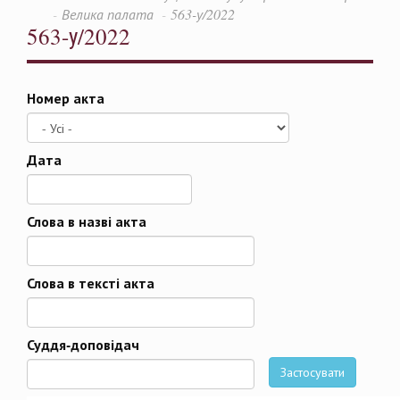
Велика палата
563-у/2022
563-у/2022
Номер акта
Дата
Дата
Слова в назві акта
Слова в тексті акта
Суддя-доповідач
Застосувати