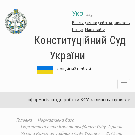
Перейти
Укр
до
Eng
основного
матеріалу
Версія для людей з вадами зору
Пошук
Мапа сайту
Конституційний Суд
України
Офіційний вебсайт
Toggle
navigatio
Інформація щодо роботи КСУ за липень: проведено 94
Головна
Нормативна база
Нормативні акти Конституційного Суду України
Ухвали Конституційного Суду України
2022 рік