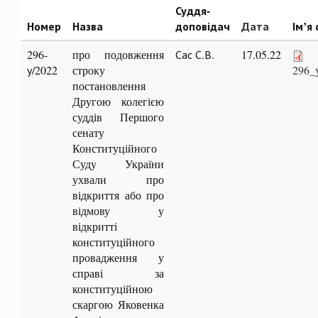
Суддя-
Номер
Назва
доповідач
Дата
Ім’я
296-
про подовження
Сас С.В.
17.05.22
у/2022
строку
296_
постановлення
Другою колегією
суддів Першого
сенату
Конституційного
Суду України
ухвали про
відкриття або про
відмову у
відкритті
конституційного
провадження у
справі за
конституційною
скаргою Яковенка