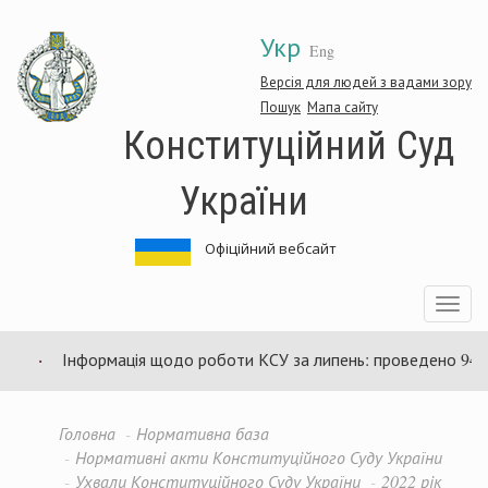
Перейти
Укр
до
Eng
основного
матеріалу
Версія для людей з вадами зору
Пошук
Мапа сайту
Конституційний Суд
України
Офіційний вебсайт
Toggle
navigatio
Інформація щодо роботи КСУ за липень: проведено 94 зас
Головна
Нормативна база
Нормативні акти Конституційного Суду України
Ухвали Конституційного Суду України
2022 рік