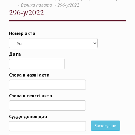
Велика палата
296-у/2022
296-у/2022
Номер акта
Дата
Дата
Слова в назві акта
Слова в тексті акта
Суддя-доповідач
Застосувати