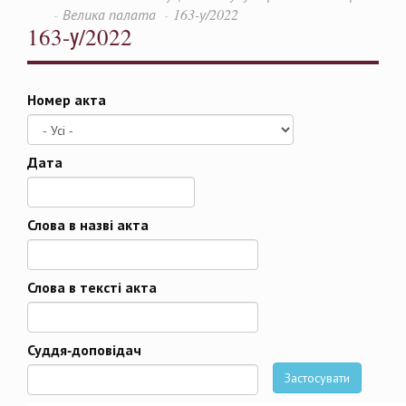
Велика палата
163-у/2022
163-у/2022
Номер акта
Дата
Дата
Слова в назві акта
Слова в тексті акта
Суддя-доповідач
Застосувати