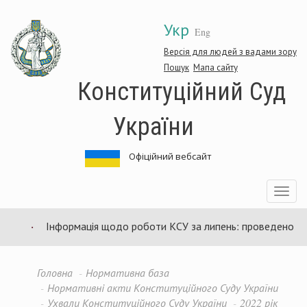
Перейти
Укр
до
Eng
основного
матеріалу
Версія для людей з вадами зору
Пошук
Мапа сайту
Конституційний Суд
України
Офіційний вебсайт
Toggle
navigatio
Інформація щодо роботи КСУ за липень: проведено 94 за
Головна
Нормативна база
Нормативні акти Конституційного Суду України
Ухвали Конституційного Суду України
2022 рік