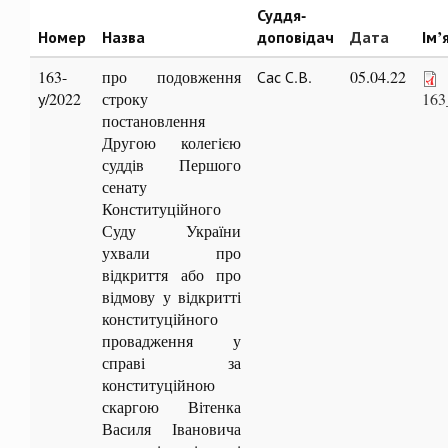
Суддя-
Номер
Назва
доповідач
Дата
Ім’
163-
про подовження
Сас С.В.
05.04.22
у/2022
строку
163
постановлення
Другою колегією
суддів Першого
сенату
Конституційного
Суду України
ухвали про
відкриття або про
відмову у відкритті
конституційного
провадження у
справі за
конституційною
скаргою Вітенка
Василя Івановича