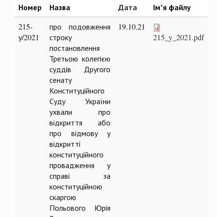
Номер
Назва
Дата
Ім’я файлу
215-
про подовження
19.10.21
у/2021
строку
215_y_2021.pdf
постановлення
Третьою колегією
суддів Другого
сенату
Конституційного
Суду України
ухвали про
відкриття або
про відмову у
відкритті
конституційного
провадження у
справі за
конституційною
скаргою
Польового Юрія