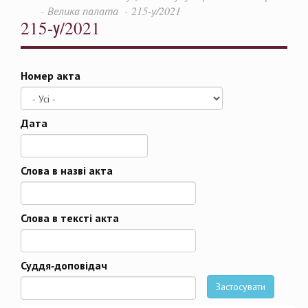
Велика палата
215-у/2021
215-у/2021
Номер акта
Дата
Дата
Слова в назві акта
Слова в тексті акта
Суддя-доповідач
Застосувати