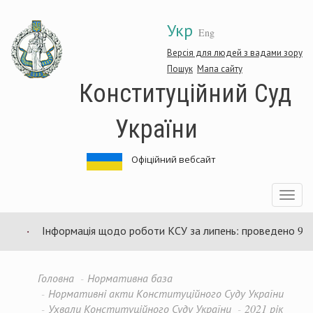
Перейти
Укр
до
Eng
основного
матеріалу
Версія для людей з вадами зору
Пошук
Мапа сайту
Конституційний Суд
України
Офіційний вебсайт
Toggle
navigatio
Інформація щодо роботи КСУ за липень: проведено 94 зас
Головна
Нормативна база
Нормативні акти Конституційного Суду України
Ухвали Конституційного Суду України
2021 рік