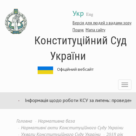
Перейти
Укр
до
Eng
основного
матеріалу
Версія для людей з вадами зору
Пошук
Мапа сайту
Конституційний Суд
України
Офіційний вебсайт
Toggle
navigatio
Інформація щодо роботи КСУ за липень: проведено 94
Головна
Нормативна база
Нормативні акти Конституційного Суду України
Ухвали Конституційного Суду України
2018 рік