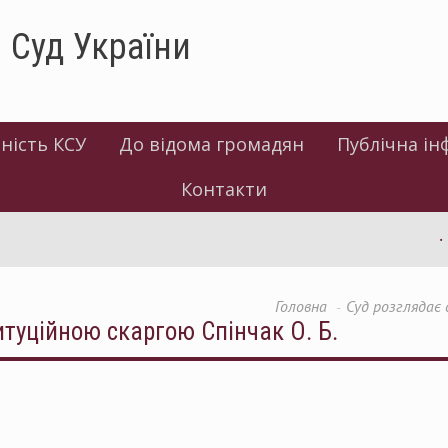
 Суд України
ність КСУ
До відома громадян
Публічна ін
Контакти
Головна
Суд розглядає 
итуційною скаргою Спінчак О. Б.