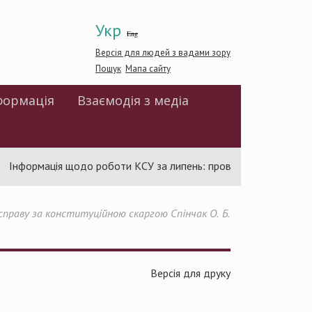
Укр
Eng
Версія для людей з вадами зору
Пошук
Мапа сайту
формація
Взаємодія з медіа
Інформація щодо роботи КСУ за липень: проведено 94 засідання
справу за конституційною скаргою Спінчак О. Б.
Версія для друку