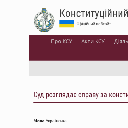
Перейти
Конституційний
до
основного
матеріалу
Офіційний вебсайт
Про КСУ
Акти КСУ
Діяль
Суд розглядає справу за конст
Мова
Українська