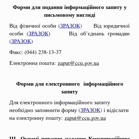
Форми для подання інформаційного запиту у
письмовому вигляді
Від фізичної особи
(
ЗРАЗОК
)
Від юридичної
особи
(
ЗРАЗОК
)
Від об’єднань громадян
(
ЗРАЗОК
)
Факс: (044) 238-13-37
Електронна пошта:
zaput@ccu.gov.ua
Форми для електронного інформаційного
запиту
Для електронного інформаційного запиту
необхідно заповнити форму
(
ЗРАЗОК
)
і відіслати
на електронну пошту:
zaput@ccu.gov.ua
ІІІ.
Окремі питання надання Конституційним