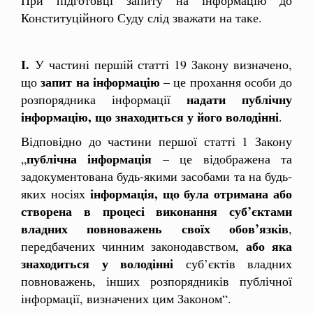
Конституційного Суду слід зважати на таке.
І.
У частині першій статті 19 Закону визначено,
запит на інформацію
що
– це прохання особи до
надати публічну
розпорядника інформації
інформацію, що знаходиться у його володінні
.
Відповідно до частини першої статті 1 Закону
публічна інформація
„
– це відображена та
задокументована будь-якими засобами та на будь-
інформація, що була отримана або
яких носіях
створена в процесі виконання суб’єктами
владних повноважень своїх обов’язків
,
або яка
передбачених чинним законодавством,
знаходиться у володінні
суб’єктів владних
повноважень, інших розпорядників публічної
інформації, визначених цим Законом“.