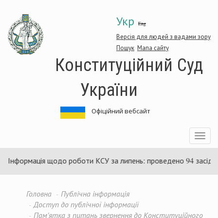
Перейти
Укр
до
Eng
основного
матеріалу
Версія для людей з вадами зору
Пошук
Мапа сайту
Конституційний Суд
України
Офіційний вебсайт
Toggle
navigatio
ормація щодо роботи КСУ за липень: проведено 94 засідання та 
Головна
Публічна інформація
Доступ до публічної інформації
Пам'ятка з питань звернення до Конституційного