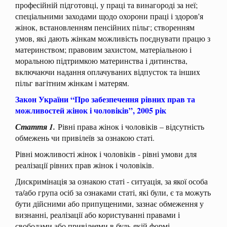
професійній підготовці, у праці та винагороді за неї;
спеціальними заходами щодо охорони праці і здоров'я
жінок, встановленням пенсійних пільг; створенням
умов, які дають жінкам можливість поєднувати працю з
материнством; правовим захистом, матеріальною і
моральною підтримкою материнства і дитинства,
включаючи надання оплачуваних відпусток та інших
пільг вагітним жінкам і матерям.
Закон України “Про забезпечення рівних прав та
можливостей жінок і чоловіків”, 2005 рік
Стаття 1.
Рівні права жінок і чоловіків – відсутність
обмежень чи привілеїв за ознакою статі.
Рівні можливості жінок і чоловіків - рівні умови для
реалізації рівних прав жінок і чоловіків.
Дискримінація за ознакою статі - ситуація, за якої особа
та/або група осіб за ознаками статі, які були, є та можуть
бути дійсними або припущеними, зазнає обмеження у
визнанні, реалізації або користуванні правами і
свободами або привілеями в будь-якій формі,