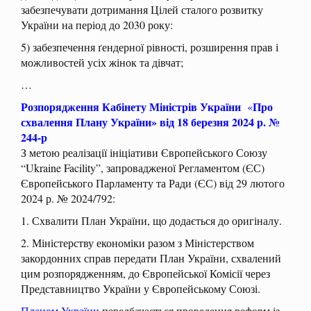
забезпечувати дотримання Цілей сталого розвитку
України на період до 2030 року:
5) забезпечення ґендерної рівності, розширення прав і
можливостей усіх жінок та дівчат;
…
Розпорядження Кабінету Міністрів України
Про
«
схвалення Плану України»
від 18 березня 2024 р. №
244-р
З метою реалізації ініціативи Європейського Союзу
“Ukraine Facility”, запровадженої Регламентом (ЄС)
Європейського Парламенту та Ради (ЄС) від 29 лютого
2024 р. № 2024/792:
1. Схвалити План України, що додається до оригіналу.
2. Міністерству економіки разом з Міністерством
закордонних справ передати План України, схвалений
цим розпорядженням, до Європейської Комісії через
Представництво України у Європейському Союзі.
Планом України
передбачається проведення реформ із