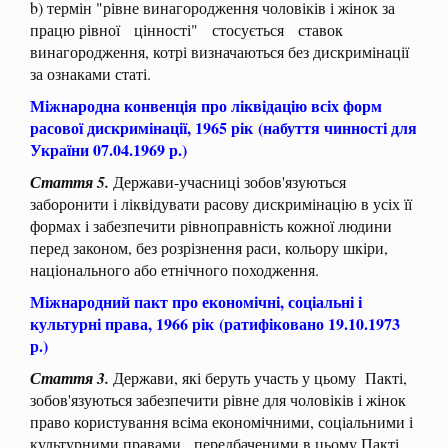
b) термін "рівне винагородження чоловіків і жінок за
працю рівної цінності" стосується ставок
винагородження, котрі визначаються без дискримінації
за ознаками статі.
Міжнародна конвенція про ліквідацію всіх форм
расової дискримінації, 1965 рік
(набуття чинності для
України 07.04.1969 р.)
Стаття 5.
Держави-учасниці зобов'язуються
заборонити і ліквідувати расову дискримінацію в усіх її
формах і забезпечити рівноправність кожної людини
перед законом, без розрізнення раси, кольору шкіри,
національного або етнічного походження.
Міжнародний пакт про економічні, соціальні і
культурні права, 1966 рік
(ратифіковано 19.10.1973
р.)
Стаття 3.
Держави, які беруть участь у цьому Пакті,
зобов'язуються забезпечити рівне для чоловіків і жінок
право користування всіма економічними, соціальними і
культурними правами, передбаченими в цьому Пакті.