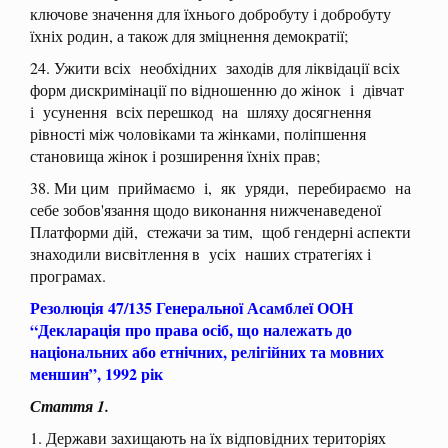
ключове значення для їхнього добробуту і добробуту
їхніх родин, а також для зміцнення демократії;
24. Ужити всіх необхідних заходів для ліквідації всіх
форм дискримінації по відношенню до жінок і дівчат
і усунення всіх перешкод на шляху досягнення
рівності між чоловіками та жінками, поліпшення
становища жінок і розширення їхніх прав;
38. Ми цим приймаємо і, як уряди, перебираємо на
себе зобов'язання щодо виконання нижченаведеної
Платформи дій, стежачи за тим, щоб гендерні аспекти
знаходили висвітлення в усіх наших стратегіях і
програмах.
Резолюція 47/135 Генеральної Асамблеї ООН
“Декларація про права осіб, що належать до
національних або етнічних, релігійних та мовних
меншин”, 1992 рік
Стаття 1.
1. Держави захищають на їх відповідних територіях