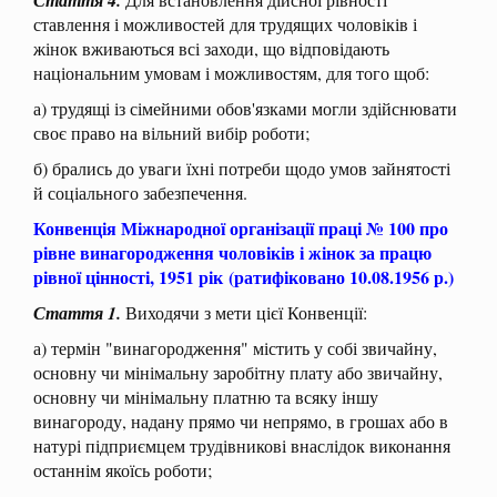
ставлення і можливостей для трудящих чоловіків і
жінок вживаються всі заходи, що відповідають
національним умовам і можливостям, для того щоб:
а) трудящі із сімейними обов'язками могли здійснювати
своє право на вільний вибір роботи;
б) брались до уваги їхні потреби щодо умов зайнятості
й соціального забезпечення.
Конвенція Міжнародної організації праці № 100 про
рівне винагородження чоловіків і жінок за працю
рівної цінності, 1951 рік
(ратифіковано 10.08.1956 р.)
Стаття 1.
Виходячи з мети цієї Конвенції:
а) термін "винагородження" містить у собі звичайну,
основну чи мінімальну заробітну плату або звичайну,
основну чи мінімальну платню та всяку іншу
винагороду, надану прямо чи непрямо, в грошах або в
натурі підприємцем трудівникові внаслідок виконання
останнім якоїсь роботи;