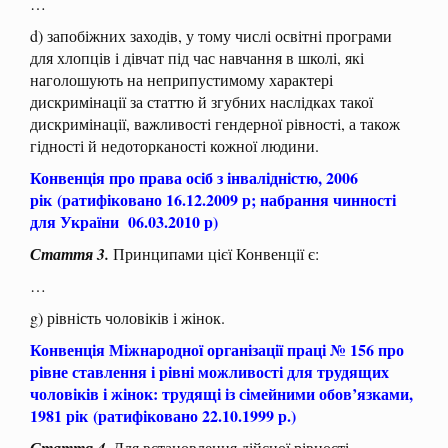
…
d) запобіжних заходів, у тому числі освітні програми
для хлопців і дівчат під час навчання в школі, які
наголошують на неприпустимому характері
дискримінації за статтю й згубних наслідках такої
дискримінації, важливості гендерної рівності, а також
гідності й недоторканості кожної людини.
Конвенція про права осіб з інвалідністю, 2006
рік
(ратифіковано 16.12.2009 р; набрання чинності
для України 06.03.2010 р)
Стаття 3.
Принципами цієї Конвенції є:
…
g) рівність чоловіків і жінок.
Конвенція Міжнародної організації праці № 156 про
рівне ставлення і рівні можливості для трудящих
чоловіків і жінок: трудящі із сімейними обов’язками,
1981 рік
(ратифіковано 22.10.1999 р.)
Стаття 4.
Для встановлення дійсної рівності