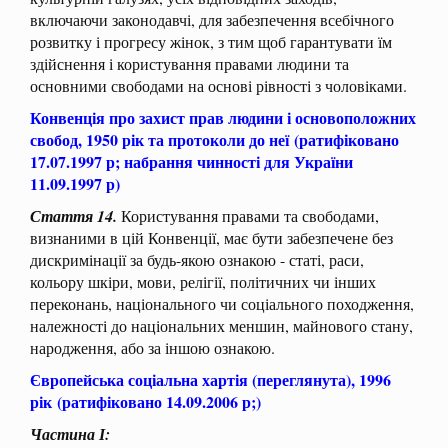
включаючи законодавчі, для забезпечення всебічного
розвитку і прогресу жінок, з тим щоб гарантувати їм
здійснення і користування правами людини та
основними свободами на основі рівності з чоловіками.
Конвенція про захист прав людини і основоположних
свобод, 1950 рік та протоколи до неї
(ратифіковано
17.07.1997 р; набрання чинності для України
11.09.1997 р)
Стаття 14.
Користування правами та свободами,
визнаними в цій Конвенції, має бути забезпечене без
дискримінації за будь-якою ознакою - статі, раси,
кольору шкіри, мови, релігії, політичних чи інших
переконань, національного чи соціального походження,
належності до національних меншин, майнового стану,
народження, або за іншою ознакою.
Європейська соціальна хартія (переглянута), 1996
рік
(ратифіковано 14.09.2006 р;)
Частина І: