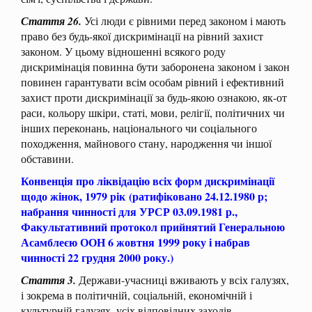
Стаття 26.
Усі люди є рівними перед законом і мають
право без будь-якої дискримінації на рівний захист
законом. У цьому відношенні всякого роду
дискримінація повинна бути заборонена законом і закон
повинен гарантувати всім особам рівний і ефективний
захист проти дискримінації за будь-якою ознакою, як-от
раси, кольору шкіри, статі, мови, релігії, політичних чи
інших переконань, національного чи соціального
походження, майнового стану, народження чи іншої
обставини.
Конвенція про ліквідацію всіх форм дискримінації
щодо жінок, 1979 рік (ратифіковано 24.12.1980 р;
набрання чинності для УРСР 03.09.1981 р.,
Факультативний протокол прийнятий Генеральною
Асамблеєю ООН 6 жовтня 1999 року і набрав
чинності 22 грудня 2000 року.)
Стаття 3.
Держави-учасниці вживають у всіх галузях,
і зокрема в політичній, соціальній, економічній і
культурній галузях, усіх відповідних заходів,