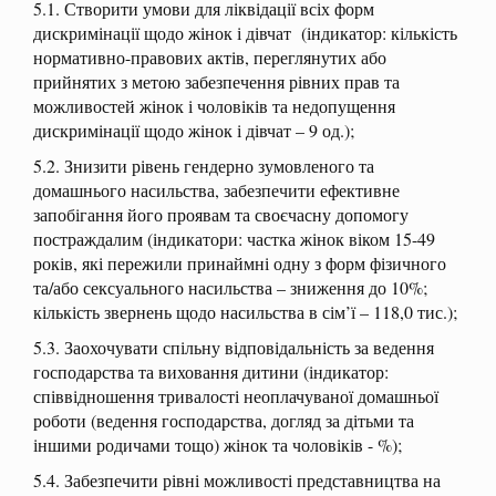
5.1. Створити умови для ліквідації всіх форм
дискримінації щодо жінок і дівчат (індикатор: кількість
нормативно-правових актів, переглянутих або
прийнятих з метою забезпечення рівних прав та
можливостей жінок і чоловіків та недопущення
дискримінації щодо жінок і дівчат – 9 од.);
5.2. Знизити рівень гендерно зумовленого та
домашнього насильства, забезпечити ефективне
запобігання його проявам та своєчасну допомогу
постраждалим (індикатори: частка жінок віком 15-49
років, які пережили принаймні одну з форм фізичного
та/або сексуального насильства – зниження до 10%;
кількість звернень щодо насильства в сім’ї – 118,0 тис.);
5.3. Заохочувати спільну відповідальність за ведення
господарства та виховання дитини (індикатор:
співвідношення тривалості неоплачуваної домашньої
роботи (ведення господарства, догляд за дітьми та
іншими родичами тощо) жінок та чоловіків - %);
5.4. Забезпечити рівні можливості представництва на