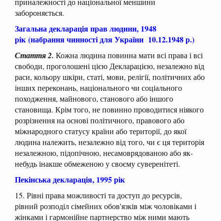
приналежності до національної меншини
забороняється.
Загальна декларація прав людини, 1948
рік
(набрання чинності для України 10.12.1948 р.)
Стаття 2.
Кожна людина повинна мати всі права і всі
свободи, проголошені цією Декларацією, незалежно від
раси, кольору шкіри, статі, мови, релігії, політичних або
інших переконань, національного чи соціального
походження, майнового, станового або іншого
становища. Крім того, не повинно проводитися ніякого
розрізнення на основі політичного, правового або
міжнародного статусу країни або території, до якої
людина належить, незалежно від того, чи є ця територія
незалежною, підопічною, несамоврядованою або як-
небудь інакше обмеженою у своєму суверенітеті.
Пекінська декларація, 1995 рік
15. Рівні права можливості та доступ до ресурсів,
рівний розподіл сімейних обов'язків між чоловіками і
жінками і гармонійне партнерство між ними мають