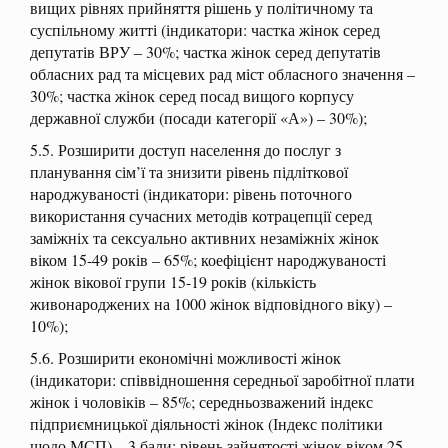
вищих рівнях прийняття рішень у політичному та
суспільному житті (індикатори: частка жінок серед
депутатів ВРУ – 30%; частка жінок серед депутатів
обласних рад та місцевих рад міст обласного значення –
30%; частка жінок серед посад вищого корпусу
державної служби (посади категорії «А») – 30%);
5.5. Розширити доступ населення до послуг з
планування сім’ї та знизити рівень підліткової
народжуваності (індикатори: рівень поточного
використання сучасних методів котрацепції серед
заміжніх та сексуально активних незаміжніх жінок
віком 15-49 років – 65%; коефіцієнт народжуваності
жінок вікової групи 15-19 років (кількість
живонароджених на 1000 жінок відповідного віку) –
10%);
5.6. Розширити економічні можливості жінок
(індикатори: співвідношення середньої заробітної плати
жінок і чоловіків – 85%; середньозважений індекс
підприємницької діяльності жінок (Індекс політики
щодо МСП) – 3 бали; рівень зайнятості жінок віком 25-