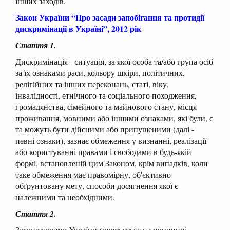
інших заходів.
Закон України “Про засади запобігання та протидії
дискримінації в Україні”, 2012 рік
Стаття 1.
Дискримінація - ситуація, за якої особа та/або група осіб
за їх ознаками раси, кольору шкіри, політичних,
релігійних та інших переконань, статі, віку,
інвалідності, етнічного та соціального походження,
громадянства, сімейного та майнового стану, місця
проживання, мовними або іншими ознаками, які були, є
та можуть бути дійсними або припущеними (далі -
певні ознаки), зазнає обмеження у визнанні, реалізації
або користуванні правами і свободами в будь-якій
формі, встановленій цим Законом, крім випадків, коли
таке обмеження має правомірну, об'єктивно
обґрунтовану мету, способи досягнення якої є
належними та необхідними.
Стаття 2.
Законодавство України ґрунтується на принципі