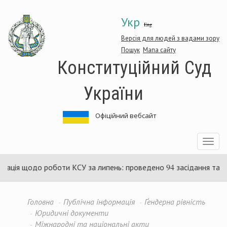
Перейти
Укр
до
Eng
основного
матеріалу
Версія для людей з вадами зору
Пошук
Мапа сайту
Конституційний Суд
України
Офіційний вебсайт
Toggle
navigatio
до роботи КСУ за липень: проведено 94 засідання та ухвалено 
Головна
Публічна інформація
Ґендерна рівність
Юридичні документи
Міжнародні та національні акти