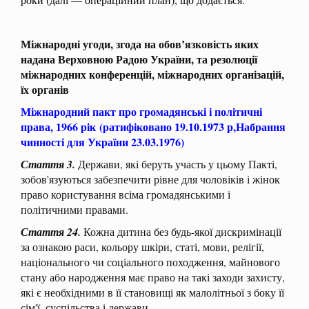
Міжнародні угоди,
згода на обов’язковість яких
надана Верховною Радою України, та резолюції
міжнародних конференцій, міжнародних організацій,
їх органів
Міжнародний пакт про громадянські і політичні
права, 1966 рік
(ратифіковано 19.10.1973 р,
Набрання
чинності для України 23.03.1976)
Стаття 3.
Держави, які беруть участь у цьому Пакті,
зобов'язуються забезпечити рівне для чоловіків і жінок
право користування всіма громадянськими і
політичними правами.
Стаття 24.
Кожна дитина без будь-якої дискримінації
за ознакою раси, кольору шкіри, статі, мови, релігії,
національного чи соціального походження, майнового
стану або народження має право на такі заходи захисту,
які є необхідними в її становищі як малолітньої з боку її
сім'ї, суспільства і держави.