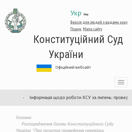
Перейти
Укр
до
Eng
основного
матеріалу
Версія для людей з вадами зору
Пошук
Мапа сайту
Конституційний Суд
України
Офіційний вебсайт
Toggle
navigatio
Інформація щодо роботи КСУ за липень: проведено 
Головна
Розпорядження Голови Конституційного Суду
України "Про початок проведення перевірки