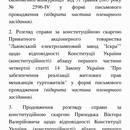
№ 2596-IV у формі письмового
провадження
(відкрита частина пленарного
засідання).
2. Розгляд справи за конституційною скаргою
Приватного акціонерного товариства
"Львівський електроламповий завод "Іскра""
щодо відповідності Конституції України
(конституційності) абзацу першого частини
четвертої статті 14 Закону України "Про
забезпечення реалізації житлових прав
мешканців гуртожитків" у формі письмового
провадження
(відкрита частина пленарного
засідання).
3. Продовження розгляду справи за
конституційною скаргою Приходька Віктора
Валерійовича щодо відповідності Конституції
України (конституційності) абзацу першого