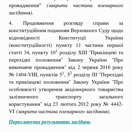
провадженняˮ
(закрита частина пленарного
засідання).
4. Продовження розгляду справи за
конституційним поданням Верховного Суду щодо
відповідності Конституції України
(конституційності) пункту 11 частини першої
1
статті 34, пункту 10
розділу ХІІІ "Прикінцеві та
перехідні положення" Закону України "Про
виконавче провадження" від 2 червня 2016 року
1
2
№ 1404-VIII, пунктів 5
, 5
розділу ІІІ "Перехідні
та прикінцеві положення" Закону України "Про
особливості утворення акціонерного товариства
залізничного транспорту загального
користування" від 23 лютого 2012 року № 4442-
VI
(закрита частина пленарного засідання).
Переглянути результати засідань