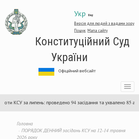
Перейти
Укр
до
Eng
основного
матеріалу
Версія для людей з вадами зору
Пошук
Мапа сайту
Конституційний Суд
України
Офіційний вебсайт
Toggle
navigatio
У за липень: проведено 94 засідання та ухвалено 85 актів
Головна
ПОРЯДОК ДЕННИЙ засідань КСУ на 12-14 травня
2026 року