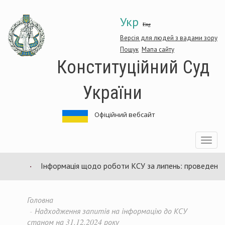
Перейти
Укр
до
Eng
основного
матеріалу
Версія для людей з вадами зору
Пошук
Мапа сайту
Конституційний Суд
України
Офіційний вебсайт
Toggle
navigatio
Інформація щодо роботи КСУ за липень: проведено 94 з
Головна
Надходження запитів на інформацію до КСУ
станом на 31.12.2024 року