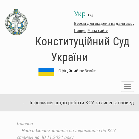
Перейти
Укр
до
Eng
основного
матеріалу
Версія для людей з вадами зору
Пошук
Мапа сайту
Конституційний Суд
України
Офіційний вебсайт
Toggle
navigatio
Інформація щодо роботи КСУ за липень: проведено 94
Головна
Надходження запитів на інформацію до КСУ
станом на 30.11.2024 року