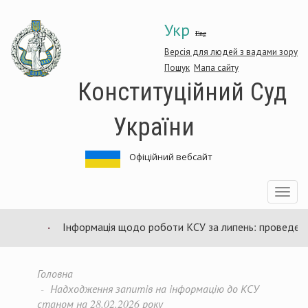
Перейти
Укр
до
Eng
основного
матеріалу
Версія для людей з вадами зору
Пошук
Мапа сайту
Конституційний Суд
України
Офіційний вебсайт
Toggle
navigatio
Інформація щодо роботи КСУ за липень: проведено 9
Головна
Надходження запитів на інформацію до КСУ
станом на 28.02.2026 року