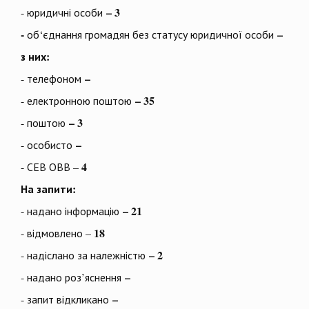
– 3
- юридичні особи
-
–
об‘єднання громадян без статусу юридичної особи
з них:
–
- телефоном
– 35
- електронною поштою
– 3
- поштою
–
- особисто
4
- СЕВ ОВВ –
На запити:
– 21
- надано інформацію
18
- відмовлено –
– 2
- надіслано за належністю
–
- надано роз’яснення
–
- запит відкликано