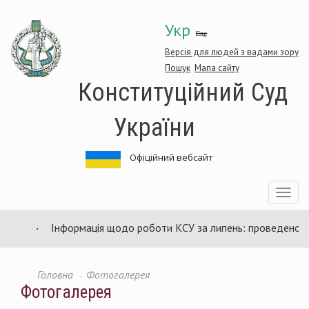
Перейти
Укр
до
Eng
основного
матеріалу
Версія для людей з вадами зору
Пошук
Мапа сайту
Конституційний Суд
України
Офіційний вебсайт
Toggle
navigatio
Інформація щодо роботи КСУ за липень: проведено 94 
Головна
Фотогалерея
Фотогалерея