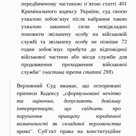
передбаченому частиною п’ятою статті 401
Кримінального кодексу України, суд своєю
ухвалою зобов’язує після набрання такою
ухвалою законної сили невідкладно
поновити звільнену особу на військовій
службі та звільнену особу не пізніше 72
годин зобов’язує прибути до відповідної
військової частини або місця служби для
продовження проходження військової
служби“ (
частина третя статті 288
).
Верховний Суд вважає, що оспорювані
приписи Кодексу „
сформульовані нечітко
та оціночно, допускають довільну
інтерпретацію, що свідчить про
порушення принципу юридичної
визначеності як складової верховенства
права
“. Суб’єкт права на конституційне