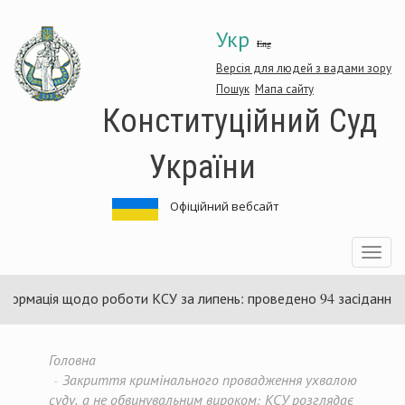
Перейти
Укр
до
Eng
основного
матеріалу
Версія для людей з вадами зору
Пошук
Мапа сайту
Конституційний Суд
України
Офіційний вебсайт
Toggle
navigatio
я щодо роботи КСУ за липень: проведено 94 засідання та ухвале
Головна
Закриття кримінального провадження ухвалою
суду, а не обвинувальним вироком: КСУ розглядає