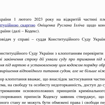
раїни 1 лютого 2023 року на відкритій частині пл
итуційною скаргою
Оніщенка Руслана Ілліча
щодо конс
аїни (далі – Кодекс).
повідач у справі – суддя Конституційного Суду Укра
онституційного Суду України з клопотанням перевірити 
зі закінчення строку дії ухвали суду про тримання пі
 під вартою в установленому цим кодексом порядку обр
рішення відповідного питання судом, але не більше ніж 
ор клопотання вважає, що внаслідок застосування частини
ма, на свободу та особисту недоторканність, доступ до с
отриманням основоположних принципів кримінального
оспорюваних приписів Кодексу заявник стверджує, що 
ного стану не можуть бути обмежені права і свободи пер