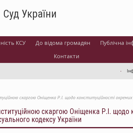
 Суд України
ність КСУ
До відома громадян
Публічна ін
Контакти
Інформа
итуційною скаргою Оніщенка Р.І. щодо конституційності окремих
нституційною скаргою Оніщенка Р.І. щодо 
суального кодексу України