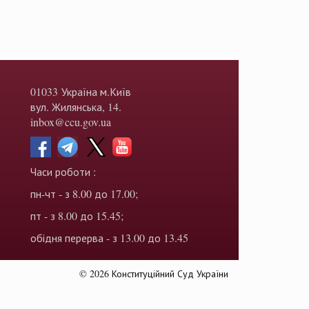
01033 Україна м.Київ
вул. Жилянська, 14.
inbox@ccu.gov.ua
Часи роботи :
пн-чт - з 8.00 до 17.00;
пт - з 8.00 до 15.45;
обідня перерва - з 13.00 до 13.45
© 2026 Конституційний Суд України