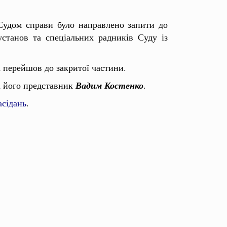
 Судом справи було направлено запити до
установ та спеціальних радників Суду із
а перейшов до закритої частини.
 його представник
Вадим Костенко
.
асідань
.