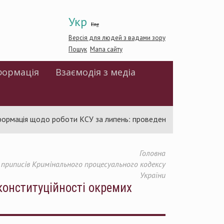
Укр
Eng
Версія для людей з вадами зору
Пошук
Мапа сайту
формація
Взаємодія з медіа
ція щодо роботи КСУ за липень: проведено 94 засідання та ухв
Головна
 приписів Кримінального процесуального кодексу
України
конституційності окремих