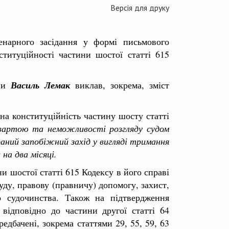
Версія для друку
енарного засідання у формі письмового
титуційності частини шостої статті 615
їни
Василь Лемак
виклав, зокрема, зміст
на конституційність частину шосту статті
д вартою та неможливості розгляду судом
аний запобіжний захід у вигляді тримання
на два місяці.
 шостої статті 615 Кодексу в його справі
уду, правову (правничу) допомогу, захист,
 судочинства. Також на підтвердження
відповідно до частини другої статті 64
едбачені, зокрема статтями 29, 55, 59, 63