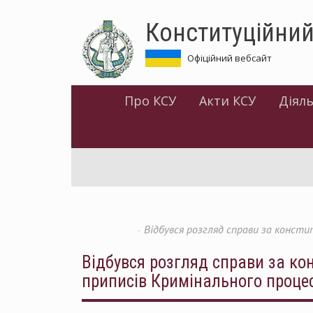
Перейти
Конституційний
до
основного
матеріалу
Офіційний вебсайт
Про КСУ
Акти КСУ
Діяль
Відбувся розгляд справи за конст
Відбувся розгляд справи за ко
приписів Кримінального проце