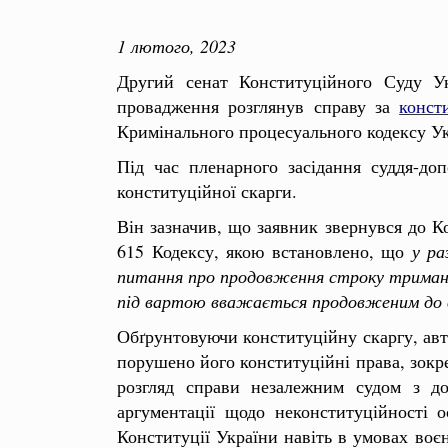
1 лютого
, 2023
Другий сенат Конституційного Суду Ук
провадження розглянув справу за
конст
Кримінального процесуального кодексу Укр
Під час пленарного засідання суддя-до
конституційної скарги.
Він зазначив, що заявник звернувся до К
615 Кодексу, якою встановлено, що
у ра
питання про продовження строку тримання
під вартою вважається продовженим до ви
Обґрунтовуючи конституційну скаргу, авт
порушено його конституційні права, зокре
розгляд справи незалежним судом з д
аргументації щодо неконституційності 
Конституції України навіть в умовах воєн