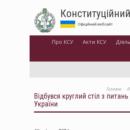
Перейти
Конституційний
до
основного
матеріалу
Офіційний вебсайт
Про КСУ
Акти КСУ
Діяль
Головна
В
Відбувся круглий стіл з питань
України