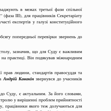
оваджують в межах третьої фази спільної
(фаза III), для працівників Секретаріату
асті експертів у галузі конституційного
обсягу попередньої перевірки звернень до
 столу, зазначив, що для Суду є важливим
х на практиці. Він подякував міжнародним
ї прав людини, стандартів правосуддя та
ва
Андрій Кавакін
звернувся до учасників
до Суду, є актуальним. За його словами,
нтролю у вирішенні проблем прийнятності
ду, працівники якого теж долучаються для