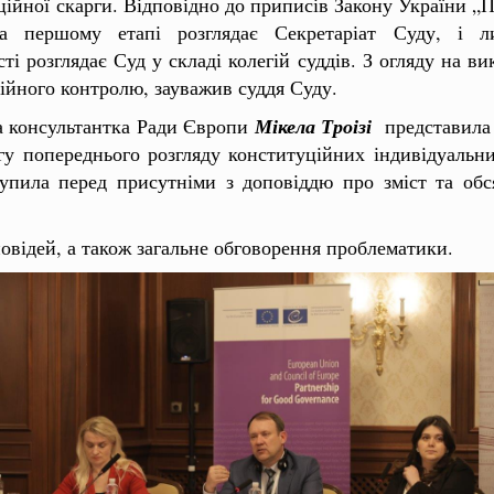
ійної скарги. Відповідно до приписів Закону України 
 на першому етапі розглядає Секретаріат Суду, і
і розглядає Суд у складі колегій суддів. З огляду на в
ійного контролю, зауважив суддя Суду.
на консультантка Ради Європи
Мікела Троізі
представила
гу попереднього розгляду конституційних індивідуальни
пила перед присутніми з доповіддю про зміст та обся
дповідей, а також загальне обговорення проблематики.