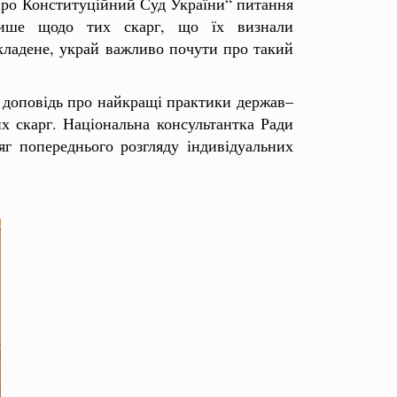
„Про Конституційний Суд України“ питання
 лише щодо тих скарг, що їх визнали
икладене, украй важливо почути про такий
 доповідь про найкращі практики держав–
х скарг. Національна консультантка Ради
г попереднього розгляду індивідуальних