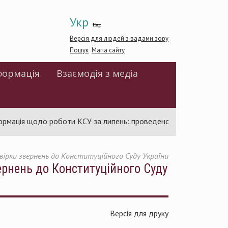
Укр
Eng
Версія для людей з вадами зору
Пошук
Мапа сайту
формація
Взаємодія з медіа
щодо роботи КСУ за липень: проведено 94 засідання та ухвален
евірки звернень до Конституційного Суду України
вернень до Конституційного Суду
Версія для друку