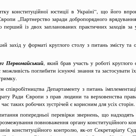
итку конституційної юстиції в Україні“, що його впр
ропи „Партнерство заради добропорядного врядування“ 
 перший із двох запланованих практичних заходів за уч
ий захід у форматі круглого столу з питань змісту та 
ег Первомайський
, який брав участь у роботі круглого
ає можливість поглибити існуючі знання та застосувати ї
тримку.
м співробітництва Департаменту з питань імплементаці
орату Ради Європи з прав людини та верховенства пра
 час таких робочих зустрічей є корисним для усіх сторін.
итання попередньої перевірки звернень, що надходять 
 розмежування повноваження органу конституційного ко
анів конституційного контролю, як-от Секретаріату Су