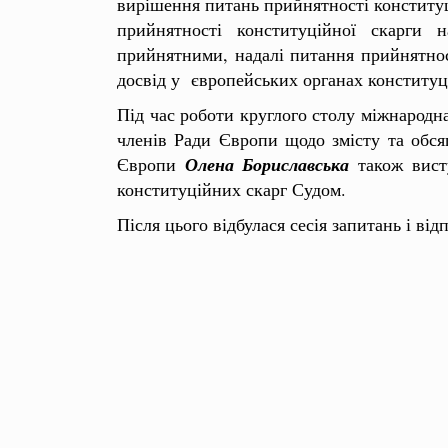
вирішення питань прийнятності конституц
прийнятності конституційної скарги
прийнятними, надалі питання прийнятност
досвід у європейських органах конституц
Під час роботи круглого столу міжнарод
членів Ради Європи щодо змісту та обся
Європи
Олена Бориславська
також висту
конституційних скарг Судом.
Після цього відбулася сесія запитань і ві