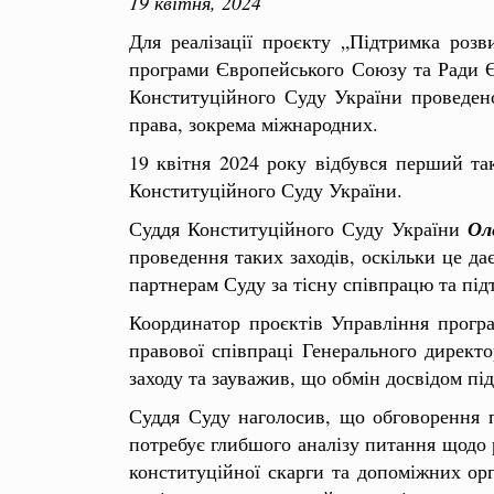
19 квітня, 2024
Для реалізації проєкту „Підтримка розв
програми Європейського Союзу та Ради Єв
Конституційного Суду України проведено
права, зокрема міжнародних.
19 квітня 2024 року відбувся перший так
Конституційного Суду України.
Суддя Конституційного Суду України
Ол
проведення таких заходів, оскільки це д
партнерам Суду за тісну співпрацю та під
Координатор проєктів Управління програ
правової співпраці Генерального директ
заходу та зауважив, що обмін досвідом під
Суддя Суду наголосив, що обговорення п
потребує глибшого аналізу питання щодо
конституційної скарги та допоміжних орг