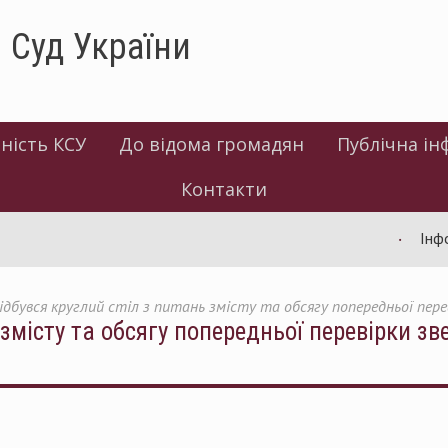
 Суд України
ність КСУ
До відома громадян
Публічна ін
Контакти
Інформація 
ідбувся круглий стіл з питань змісту та обсягу попередньої пер
 змісту та обсягу попередньої перевірки з