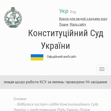
Перейти
Укр
до
Eng
основного
матеріалу
Версія для людей з вадами зору
Пошук
Мапа сайту
Конституційний Суд
України
Офіційний вебсайт
Toggle
navigatio
ія щодо роботи КСУ за липень: проведено 94 засідання та ухвал
Головна
Відбулася зустріч суддів Конституційного Суду
України з представницею Ради Європи Лілією