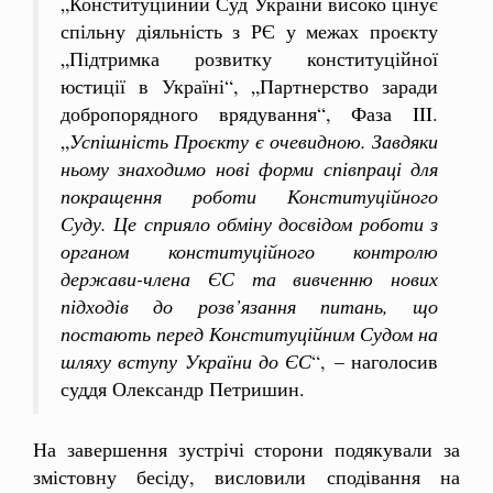
„Конституційний Суд України високо цінує
спільну діяльність з РЄ у межах проєкту
„Підтримка розвитку конституційної
юстиції в Україні“, „Партнерство заради
добропорядного врядування“, Фаза III.
„
Успішність Проєкту є очевидною. Завдяки
ньому знаходимо нові форми співпраці для
покращення роботи Конституційного
Суду.
Це сприяло обміну досвідом роботи з
органом конституційного контролю
держави-члена ЄС та вивченню нових
підходів до розв’язання питань, що
постають перед Конституційним Судом на
шляху вступу України до ЄС
“,
– наголосив
суддя Олександр Петришин.
На завершення зустрічі сторони подякували за
змістовну бесіду, висловили сподівання на